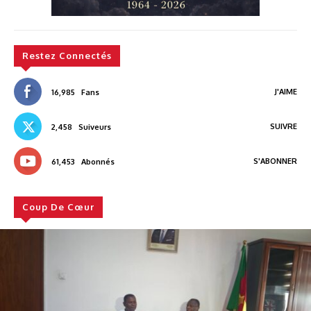
Restez Connectés
J'AIME
16,985
Fans
SUIVRE
2,458
Suiveurs
S'ABONNER
61,453
Abonnés
Coup De Cœur