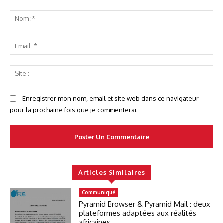
Commenter
No
:*
Ema
:*
Sit
:
Enregistrer mon nom, email et site web dans ce navigateur
pour la prochaine fois que je commenterai.
Articles Similaires
Communiqué
Pyramid Browser & Pyramid Mail : deux
plateformes adaptées aux réalités
africaines