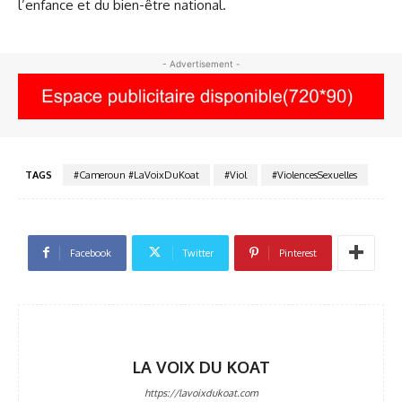
l’enfance et du bien-être national.
- Advertisement -
TAGS
#Cameroun #LaVoixDuKoat
#Viol
#ViolencesSexuelles
Facebook
Twitter
Pinterest
LA VOIX DU KOAT
https://lavoixdukoat.com