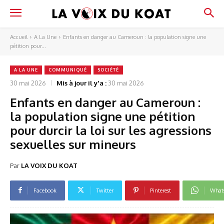
Accueil
A La Une
Enfants en danger au Cameroun : la population signe une
pétition pour...
A LA UNE
COMMUNIQUÉ
SOCIÉTÉ
30 mai 2026
Mis à jour il y'a :
30 mai 2026
Enfants en danger au Cameroun :
la population signe une pétition
pour durcir la loi sur les agressions
sexuelles sur mineurs
Par
LA VOIX DU KOAT
Facebook
Twitter
Pinterest
What