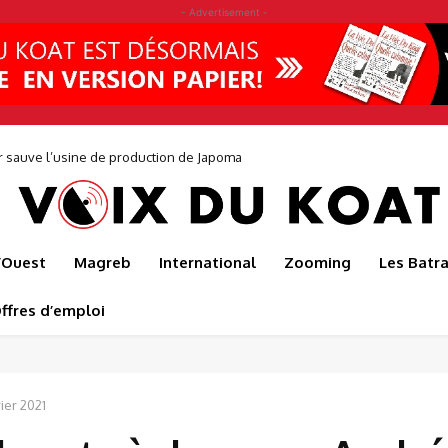
- Advertisement -
auve l’usine de production de Japoma
0 jeunes pour faire éclore une nouvelle génération d’entrepreneurs avec
l’Ouest
Magreb
International
Zooming
Les Batr
ffres d’emploi
rier 2021