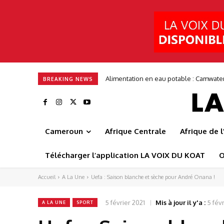
Alimentation en eau potable : Camwater s
Entrepreneuriat : ITGStore mise sur 3
BREAKING NEWS
Cameroun
Afrique Centrale
Afrique de 
Télécharger l’application LA VOIX DU KOAT
O
Accueil
A La Une
Uefa : Saison blanche et sèche pour André Onana !
5 février 2021
Mis à jour il y'a :
5 fév
A LA UNE
SPORT