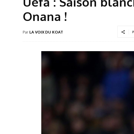
Uefa : Saison blan
Onana !
Par
LA VOIX DU KOAT
P