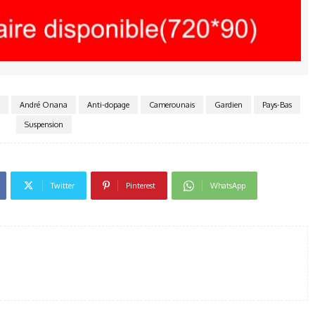
André Onana
Anti-dopage
Camerounais
Gardien
Pays-Bas
Suspension
Twitter
Pinterest
WhatsApp