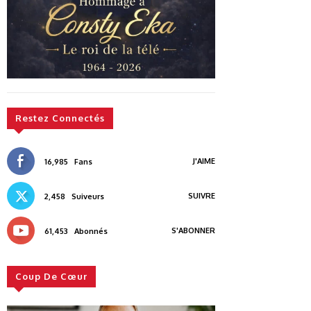
Restez Connectés
J'AIME
16,985
Fans
SUIVRE
2,458
Suiveurs
S'ABONNER
61,453
Abonnés
Coup De Cœur