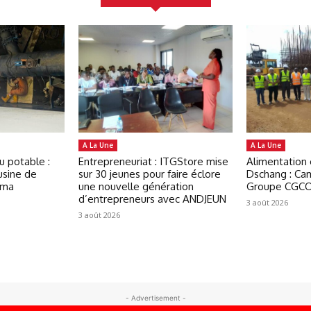
A La Une
A La Une
u potable :
Entrepreneuriat : ITGStore mise
Alimentation
usine de
sur 30 jeunes pour faire éclore
Dschang : Ca
oma
une nouvelle génération
Groupe CGCO
d’entrepreneurs avec ANDJEUN
3 août 2026
3 août 2026
- Advertisement -