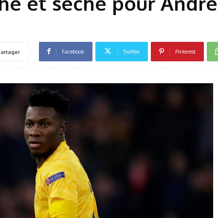
che et sèche pour André
Facebook
Twitter
Pinterest
artager