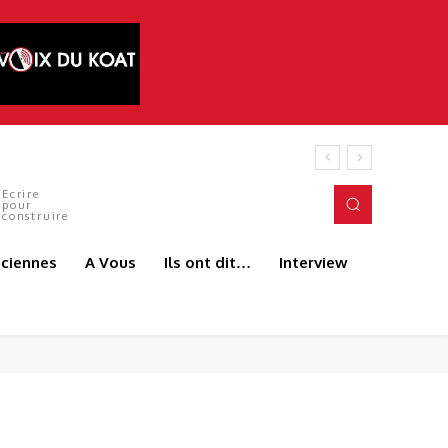
 ANDJEUN
Ecrire
pour
construire
aciennes
A Vous
Ils ont dit…
Interview