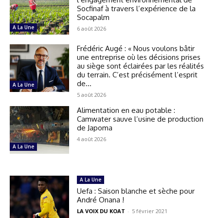
Socfinaf à travers l’expérience de la
Socapalm
A La Une
6 août 2026
Frédéric Augé : « Nous voulons bâtir
une entreprise où les décisions prises
au siège sont éclairées par les réalités
du terrain. C’est précisément l’esprit
de...
A La Une
5 août 2026
Alimentation en eau potable :
Camwater sauve l’usine de production
de Japoma
4 août 2026
A La Une
A La Une
Uefa : Saison blanche et sèche pour
André Onana !
LA VOIX DU KOAT
-
5 février 2021