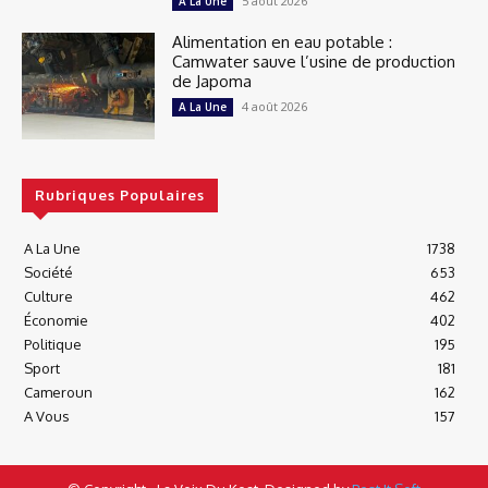
5 août 2026
A La Une
Alimentation en eau potable :
Camwater sauve l’usine de production
de Japoma
4 août 2026
A La Une
Rubriques Populaires
A La Une
1738
Société
653
Culture
462
Économie
402
Politique
195
Sport
181
Cameroun
162
A Vous
157