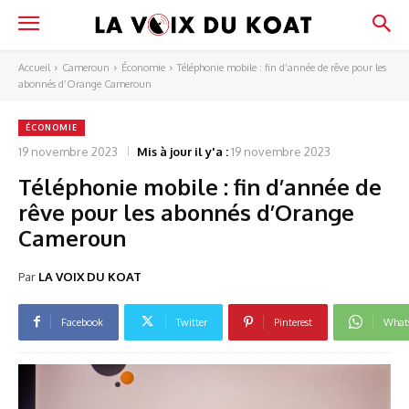
Accueil
Cameroun
Économie
Téléphonie mobile : fin d’année de rêve pour les
abonnés d’Orange Cameroun
ÉCONOMIE
19 novembre 2023
Mis à jour il y'a :
19 novembre 2023
Téléphonie mobile : fin d’année de
rêve pour les abonnés d’Orange
Cameroun
Par
LA VOIX DU KOAT
Facebook
Twitter
Pinterest
What