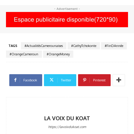
- Advertisement -
TAGS
#ActualitésCamerounaises
#CathyTchokonte
#FinDAnnée
#OrangeCameroun
#OrangeMoney
Facebook
Twitter
Pinterest
LA VOIX DU KOAT
https://lavoixdukoat.com