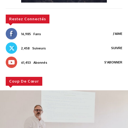
Restez Connectés
J'AIME
16,985
Fans
SUIVRE
2,458
Suiveurs
S'ABONNER
61,453
Abonnés
Coup De Cœur