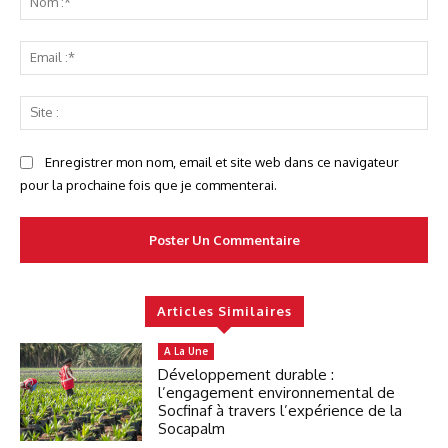
:*
Ema
:*
Sit
:
Enregistrer mon nom, email et site web dans ce navigateur
pour la prochaine fois que je commenterai.
Articles Similaires
A La Une
Développement durable :
l’engagement environnemental de
Socfinaf à travers l’expérience de la
Socapalm