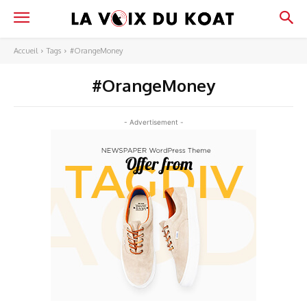
Accueil
Tags
#OrangeMoney
#OrangeMoney
- Advertisement -