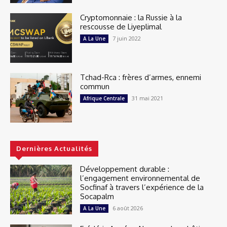
Cryptomonnaie : la Russie à la
rescousse de Liyeplimal
7 juin 2022
A La Une
Tchad-Rca : frères d’armes, ennemi
commun
31 mai 2021
Afrique Centrale
Dernières Actualités
Développement durable :
l’engagement environnemental de
Socfinaf à travers l’expérience de la
Socapalm
6 août 2026
A La Une