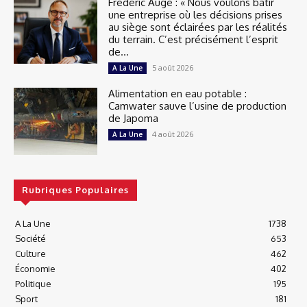
Frédéric Augé : « Nous voulons bâtir
une entreprise où les décisions prises
au siège sont éclairées par les réalités
du terrain. C’est précisément l’esprit
de...
5 août 2026
A La Une
Alimentation en eau potable :
Camwater sauve l’usine de production
de Japoma
4 août 2026
A La Une
Rubriques Populaires
A La Une
1738
Société
653
Culture
462
Économie
402
Politique
195
Sport
181