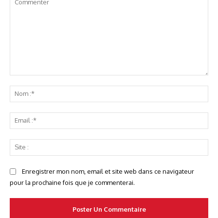
Commenter
No
:*
Ema
:*
Sit
:
Enregistrer mon nom, email et site web dans ce navigateur
pour la prochaine fois que je commenterai.