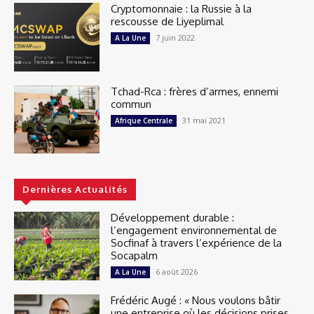
Cryptomonnaie : la Russie à la
rescousse de Liyeplimal
7 juin 2022
A La Une
Tchad-Rca : frères d’armes, ennemi
commun
31 mai 2021
Afrique Centrale
Dernières Actualités
Développement durable :
l’engagement environnemental de
Socfinaf à travers l’expérience de la
Socapalm
6 août 2026
A La Une
Frédéric Augé : « Nous voulons bâtir
une entreprise où les décisions prises