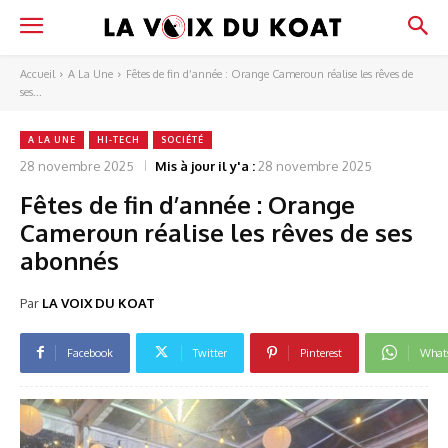
Accueil
A La Une
Fêtes de fin d’année : Orange Cameroun réalise les rêves de
ses...
A LA UNE
HI-TECH
SOCIÉTÉ
28 novembre 2025
Mis à jour il y'a :
28 novembre 2025
Fêtes de fin d’année : Orange
Cameroun réalise les rêves de ses
abonnés
Par
LA VOIX DU KOAT
Facebook
Twitter
Pinterest
What