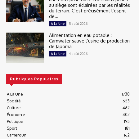
au siège sont éclairées par les réalités
du terrain. C’est précisément l’esprit
de...
5 août 2026
A La Une
Alimentation en eau potable :
Camwater sauve l’usine de production
de Japoma
4 août 2026
A La Une
Rubriques Populaires
A La Une
1738
Société
653
Culture
462
Économie
402
Politique
195
Sport
181
Cameroun
162