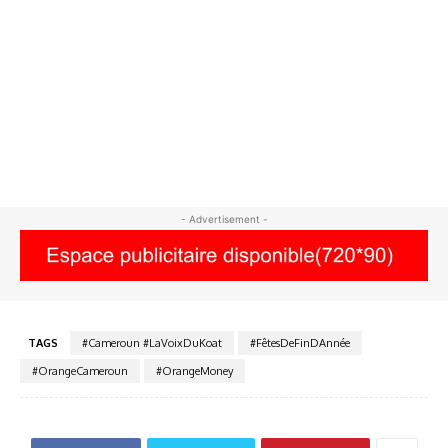
- Advertisement -
TAGS
#Cameroun #LaVoixDuKoat
#FêtesDeFinDAnnée
#OrangeCameroun
#OrangeMoney