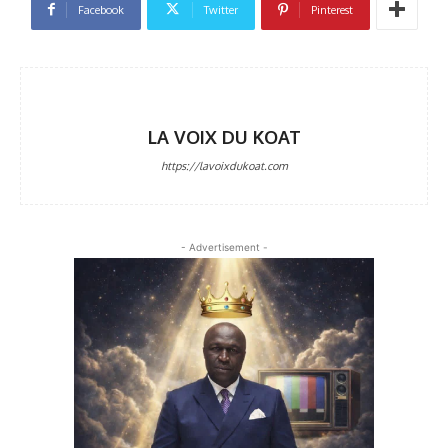
Facebook
Twitter
Pinterest
LA VOIX DU KOAT
https://lavoixdukoat.com
- Advertisement -