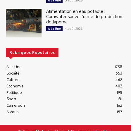
5 août 2026
A La Une
Alimentation en eau potable :
Camwater sauve l’usine de production
de Japoma
4 août 2026
A La Une
Rubriques Populaires
A La Une
1738
Société
653
Culture
462
Économie
402
Politique
195
Sport
181
Cameroun
162
A Vous
157