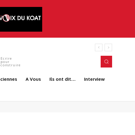
Ecrire
pour
construire
aciennes
A Vous
Ils ont dit…
Interview