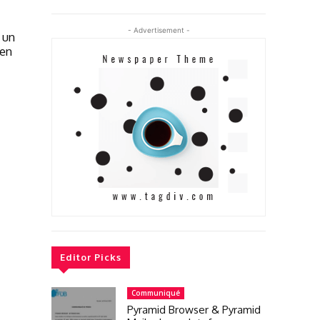
- Advertisement -
 un
 en
Editor Picks
Communiqué
Pyramid Browser & Pyramid