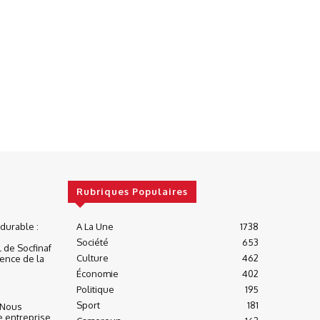
Rubriques Populaires
urable :
A La Une
1738
Société
653
 de Socfinaf
Culture
462
ience de la
Économie
402
Politique
195
Sport
181
« Nous
e entreprise