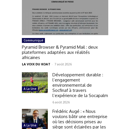
Communiqué
Pyramid Browser & Pyramid Mail : deux
plateformes adaptées aux réalités
africaines
LA VOIX DU KOAT
-
7 août 2026
Développement durable :
l’engagement
environnemental de
A La Une
Socfinaf à travers
l’expérience de la Socapalm
6 août 2026
Frédéric Augé : « Nous
voulons bâtir une entreprise
où les décisions prises au
A La Une
siège sont éclairées par les