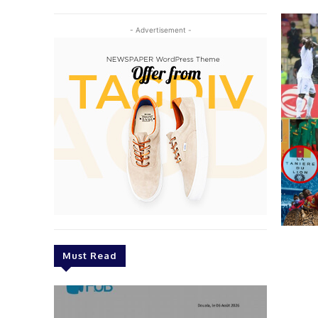
- Advertisement -
Must Read