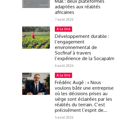
Mail : deux plateformes
adaptées aux réalités
africaines
7 août 2026
A La Une
Développement durable :
l’engagement
environnemental de
Socfinaf à travers
l’expérience de la Socapalm
6 août 2026
A La Une
Frédéric Augé : « Nous
voulons bâtir une entreprise
où les décisions prises au
siège sont éclairées par les
réalités du terrain. C’est
précisément l’esprit de...
5 août 2026