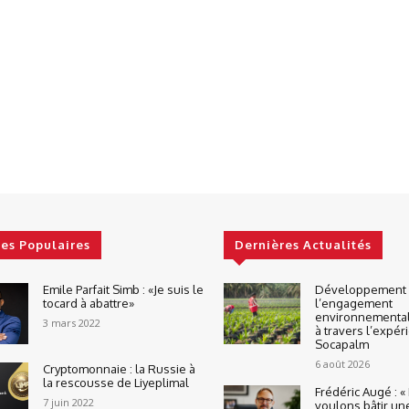
les Populaires
Dernières Actualités
Emile Parfait Simb : «Je suis le
Développement d
tocard à abattre»
l’engagement
environnemental
3 mars 2022
à travers l’expér
Socapalm
6 août 2026
Cryptomonnaie : la Russie à
la rescousse de Liyeplimal
Frédéric Augé : 
7 juin 2022
voulons bâtir un