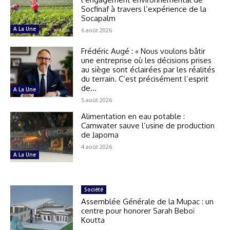
Socfinaf à travers l’expérience de la
Socapalm
A La Une
6 août 2026
Frédéric Augé : « Nous voulons bâtir
une entreprise où les décisions prises
au siège sont éclairées par les réalités
du terrain. C’est précisément l’esprit
de...
A La Une
5 août 2026
Alimentation en eau potable :
Camwater sauve l’usine de production
de Japoma
4 août 2026
A La Une
Société
Assemblée Générale de la Mupac : un
centre pour honorer Sarah Beboï
Koutta