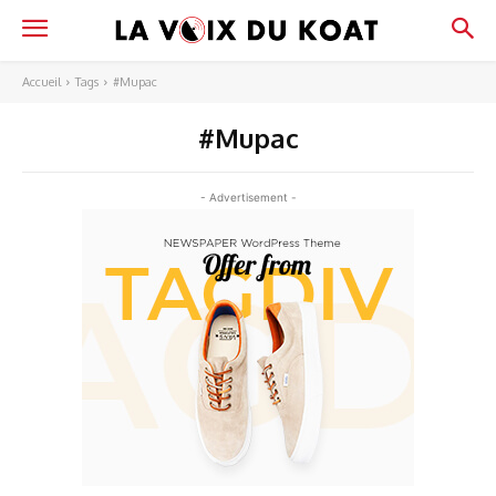
Accueil
Tags
#Mupac
#Mupac
- Advertisement -