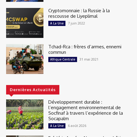
Cryptomonnaie : la Russie à la
rescousse de Liyeplimal
7 juin 2022
A La Une
Tchad-Rca : frères d’armes, ennemi
commun
31 mai 2021
Afrique Centrale
Dernières Actualités
Développement durable :
l’engagement environnemental de
Socfinaf à travers l’expérience de la
Socapalm
6 août 2026
A La Une