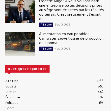
Frédéric Augé : « Nous voulons bâtir
une entreprise où les décisions prises
au siège sont éclairées par les réalités
du terrain. C’est précisément l’esprit
de...
5 août 2026
A La Une
Alimentation en eau potable :
Camwater sauve l’usine de production
de Japoma
4 août 2026
A La Une
Rubriques Populaires
A La Une
1738
Société
653
Culture
462
Économie
402
Politique
195
Sport
181