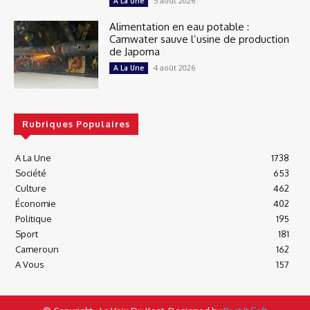
5 août 2026
A La Une
Alimentation en eau potable :
Camwater sauve l’usine de production
de Japoma
4 août 2026
A La Une
Rubriques Populaires
A La Une
1738
Société
653
Culture
462
Économie
402
Politique
195
Sport
181
Cameroun
162
A Vous
157