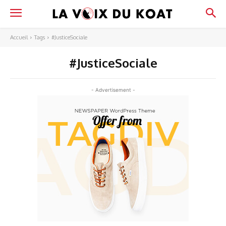
Accueil
Tags
#JusticeSociale
#JusticeSociale
- Advertisement -