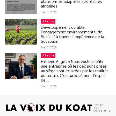
plateformes adaptées aux réalités
africaines
7 août 2026
A La Une
Développement durable :
l’engagement environnemental de
Socfinaf à travers l’expérience de la
Socapalm
6 août 2026
A La Une
Frédéric Augé : « Nous voulons bâtir
une entreprise où les décisions prises
au siège sont éclairées par les réalités
du terrain. C’est précisément l’esprit
de...
5 août 2026
Ecrire
pour
construire