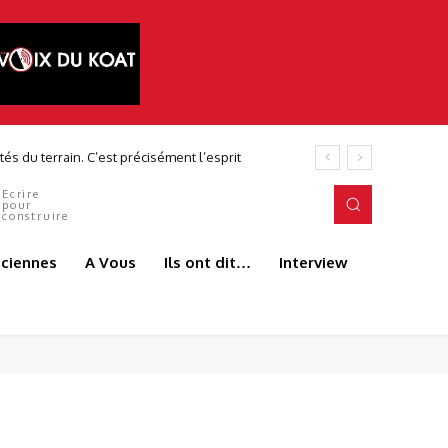
és du terrain. C’est précisément l’esprit
Ecrire
pour
construire
aciennes
A Vous
Ils ont dit…
Interview