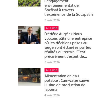
l’engagement
environnemental de
Socfinaf à travers
l’expérience de la Socapalm
6 août 2026
A La Une
Frédéric Augé : « Nous
voulons bâtir une entreprise
où les décisions prises au
siège sont éclairées par les
réalités du terrain. C’est
précisément l’esprit de...
5 août 2026
A La Une
Alimentation en eau
potable : Camwater sauve
l’usine de production de
Japoma
4 août 2026