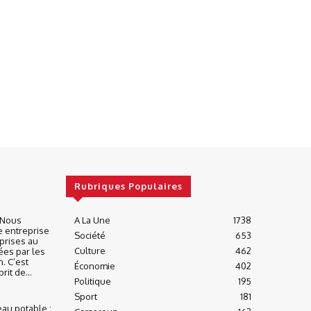
Rubriques Populaires
« Nous
A La Une
1738
e entreprise
Société
653
prises au
Culture
462
ées par les
n. C’est
Économie
402
it de...
Politique
195
Sport
181
eau potable :