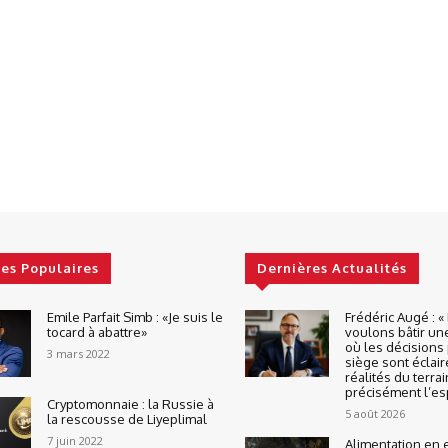
les Populaires
Dernières Actualités
Emile Parfait Simb : «Je suis le
Frédéric Augé : 
tocard à abattre»
voulons bâtir un
où les décisions 
3 mars 2022
siège sont éclair
réalités du terrai
précisément l’espr
Cryptomonnaie : la Russie à
5 août 2026
la rescousse de Liyeplimal
7 juin 2022
Alimentation en 