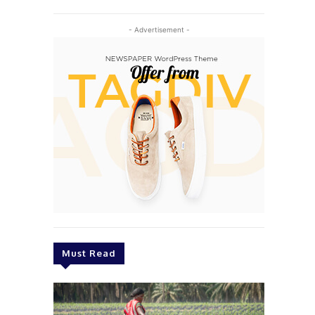
- Advertisement -
Must Read