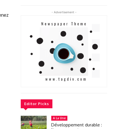
- Advertisement -
enez
Editor Picks
A La Une
Développement durable :