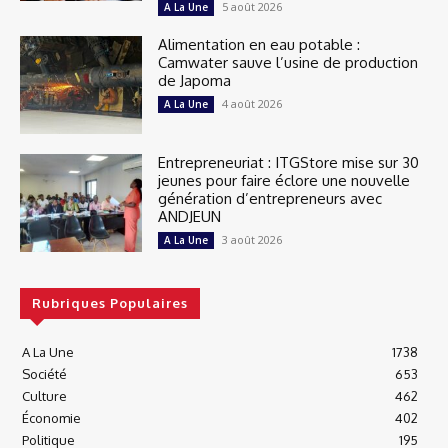
5 août 2026
A La Une
Alimentation en eau potable :
Camwater sauve l’usine de production
de Japoma
4 août 2026
A La Une
Entrepreneuriat : ITGStore mise sur 30
jeunes pour faire éclore une nouvelle
génération d’entrepreneurs avec
ANDJEUN
3 août 2026
A La Une
Rubriques Populaires
A La Une
1738
Société
653
Culture
462
Économie
402
Politique
195