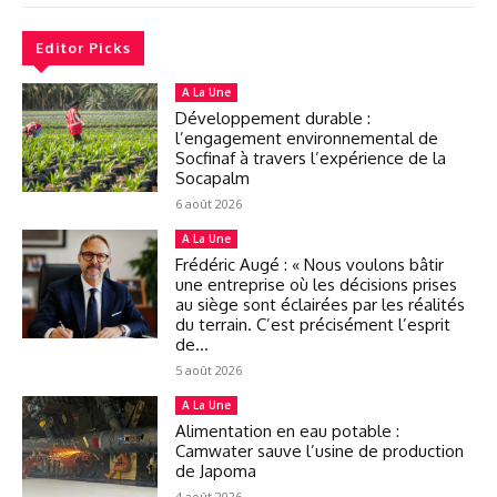
Editor Picks
A La Une
Développement durable :
l’engagement environnemental de
Socfinaf à travers l’expérience de la
Socapalm
6 août 2026
A La Une
Frédéric Augé : « Nous voulons bâtir
une entreprise où les décisions prises
au siège sont éclairées par les réalités
du terrain. C’est précisément l’esprit
de...
5 août 2026
A La Une
Alimentation en eau potable :
Camwater sauve l’usine de production
de Japoma
4 août 2026