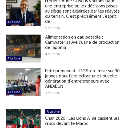
Frédéric Augé : « Nous voulons bâtir
une entreprise où les décisions prises
au siège sont éclairées par les réalités
du terrain. C’est précisément l’esprit
de...
A La Une
5 août 2026
Alimentation en eau potable :
Camwater sauve l’usine de production
de Japoma
4 août 2026
A La Une
Entrepreneuriat : ITGStore mise sur 30
jeunes pour faire éclore une nouvelle
génération d’entrepreneurs avec
ANDJEUN
A La Une
3 août 2026
A La Une
Chan 2020 : Les Lions A’ se cassent les
crocs devant le Maroc