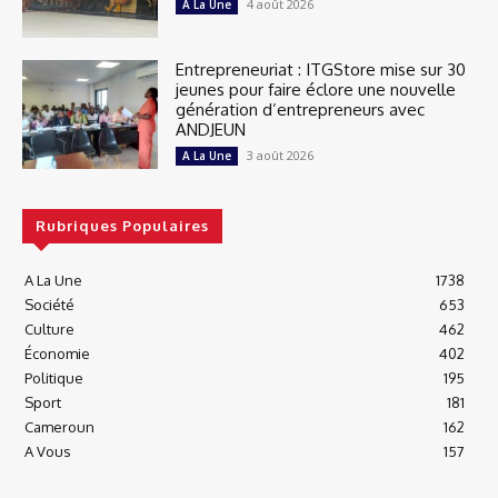
4 août 2026
A La Une
Entrepreneuriat : ITGStore mise sur 30
jeunes pour faire éclore une nouvelle
génération d’entrepreneurs avec
ANDJEUN
3 août 2026
A La Une
Rubriques Populaires
A La Une
1738
Société
653
Culture
462
Économie
402
Politique
195
Sport
181
Cameroun
162
A Vous
157