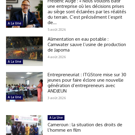
Frédéric Augé : « Nous voulons bâtir
une entreprise où les décisions prises
au siège sont éclairées par les réalités
du terrain. C’est précisément l’esprit
de...
A La Une
5 août 2026
Alimentation en eau potable :
Camwater sauve l’usine de production
de Japoma
4 août 2026
A La Une
Entrepreneuriat : ITGStore mise sur 30
jeunes pour faire éclore une nouvelle
génération d’entrepreneurs avec
ANDJEUN
A La Une
3 août 2026
A La Une
Cameroun : la situation des droits de
l’homme en film