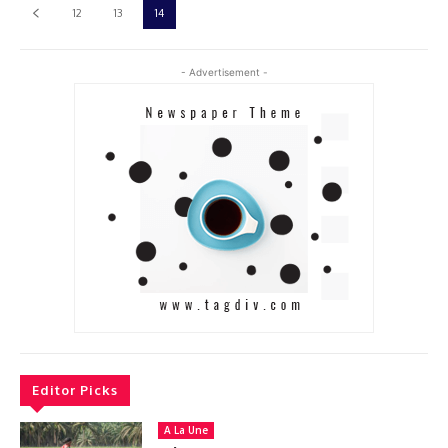
12
13
14
- Advertisement -
Editor Picks
A La Une