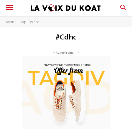
Accueil
Tags
#Cdhc
#Cdhc
- Advertisement -