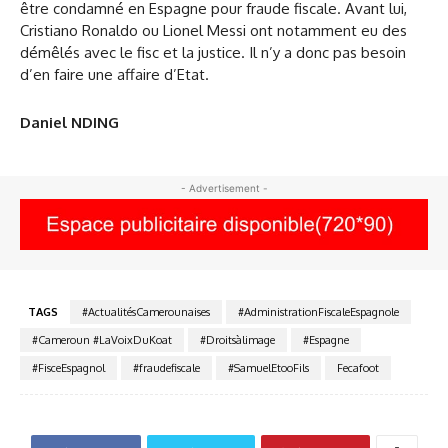
être condamné en Espagne pour fraude fiscale. Avant lui,
Cristiano Ronaldo ou Lionel Messi ont notamment eu des
démêlés avec le fisc et la justice. Il n’y a donc pas besoin
d’en faire une affaire d’Etat.
Daniel NDING
- Advertisement -
TAGS
#ActualitésCamerounaises
#AdministrationFiscaleEspagnole
#Cameroun #LaVoixDuKoat
#Droitsàlimage
#Espagne
#FisceEspagnol
#fraudefiscale
#SamuelEtooFils
Fecafoot