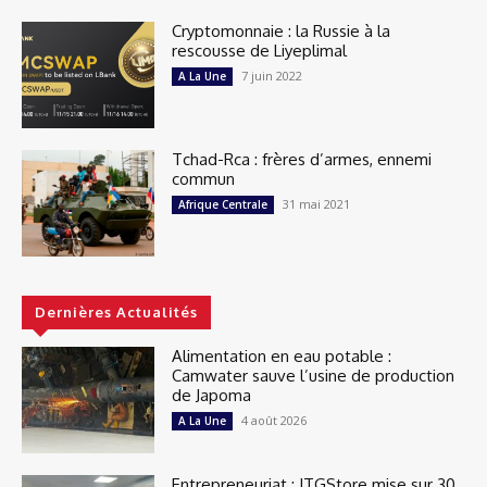
Cryptomonnaie : la Russie à la
rescousse de Liyeplimal
7 juin 2022
A La Une
Tchad-Rca : frères d’armes, ennemi
commun
31 mai 2021
Afrique Centrale
Dernières Actualités
Alimentation en eau potable :
Camwater sauve l’usine de production
de Japoma
4 août 2026
A La Une
Entrepreneuriat : ITGStore mise sur 30