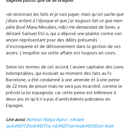
sagesse plutôt que de se braquer.
«
Je reconnais les faits et je vais payer, mais qu’on sache que
j’étais enfant à l’époque et que j’ai toujours fait ce que mon
père (
José Maria Mesalles, ndlr
) me demandait de faire
», a
déclaré Samuel Eto’o, qui a déposé une plainte contre son
ancien représentant pour des délits présumés
d’escroquerie et de détournement dans la gestion de ses
avoirs. L’enquête sur cette affaire est toujours en cours.
Selon les termes de cet accord, l’ancien capitaine des Lions
indomptables, qui évoluait au moment des faits au Fc
Barcelone, a été condamné à une amende et à une peine
de 22 mois de prison mais ne sera pas incarcéré, comme le
prévoit la loi espagnole, car cette peine est inférieure à
deux ans et qu’il n’a pas d’antécédents judiciaires en
Espagne.
Lire aussi :
Nchout Njoya Ajara : «Avant
qu&#8217;Eto&#8217;o n&#8217;arrive&#8230;on était