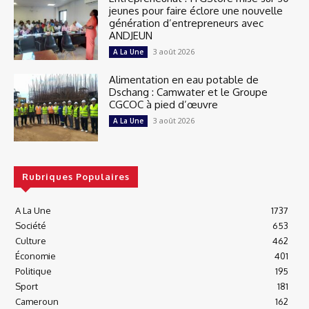
jeunes pour faire éclore une nouvelle
génération d’entrepreneurs avec
ANDJEUN
3 août 2026
A La Une
Alimentation en eau potable de
Dschang : Camwater et le Groupe
CGCOC à pied d’œuvre
3 août 2026
A La Une
Rubriques Populaires
A La Une
1737
Société
653
Culture
462
Économie
401
Politique
195
Sport
181
Cameroun
162