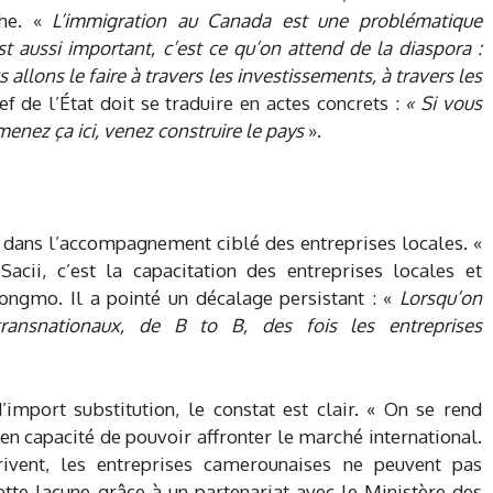
che. «
L’immigration au Canada est une problématique
 aussi important, c’est ce qu’on attend de la diaspora :
allons le faire à travers les investissements, à travers les
f de l’État doit se traduire en actes concrets :
« Si vous
menez ça ici, venez construire le pays
».
s
de dans l’accompagnement ciblé des entreprises locales. «
Sacii, c’est la capacitation des entreprises locales et
ngmo. Il a pointé un décalage persistant : «
Lorsqu’on
transnationaux, de B to B, des fois les entreprises
import substitution, le constat est clair. « On se rend
en capacité de pouvoir affronter le marché international.
rivent, les entreprises camerounaises ne peuvent pas
ette lacune grâce à un partenariat avec le Ministère des