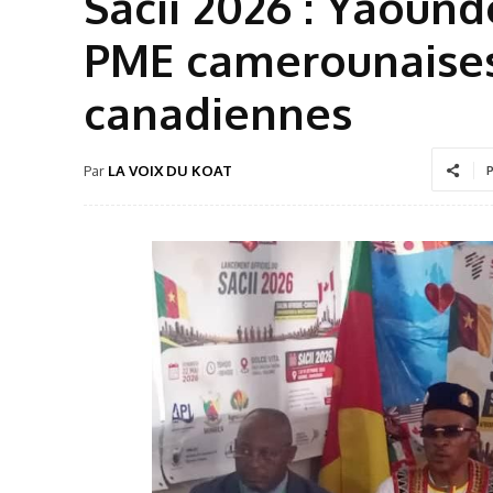
Sacii 2026 : Yaound
PME camerounaises
canadiennes
Par
LA VOIX DU KOAT
P