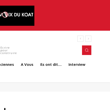
 ANDJEUN
Ecrire
pour
construire
aciennes
A Vous
Ils ont dit…
Interview