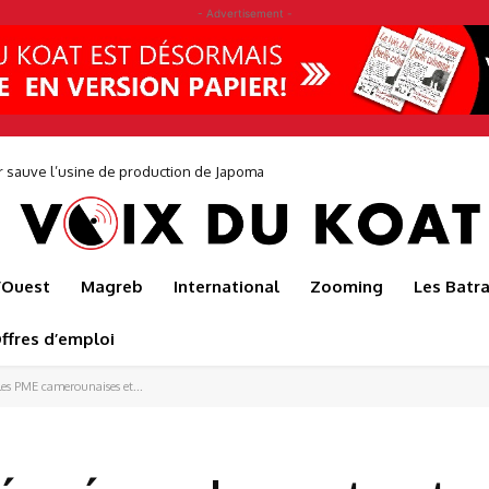
- Advertisement -
auve l’usine de production de Japoma
30 jeunes pour faire éclore une nouvelle génération d’entrepreneurs avec
l’Ouest
Magreb
International
Zooming
Les Batr
ffres d’emploi
les PME camerounaises et...