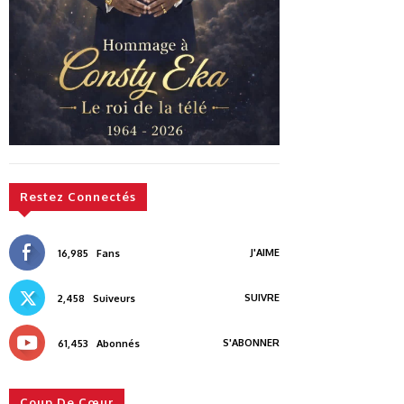
Restez Connectés
J'AIME
16,985
Fans
SUIVRE
2,458
Suiveurs
S'ABONNER
61,453
Abonnés
Coup De Cœur