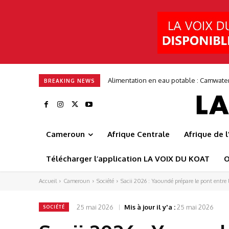
Alimentation en eau potable : Camwater s
Entrepreneuriat : ITGStore mise sur 
BREAKING NEWS
Cameroun
Afrique Centrale
Afrique de 
Télécharger l’application LA VOIX DU KOAT
O
Accueil
Cameroun
Société
Sacii 2026 : Yaoundé prépare le pont entre 
25 mai 2026
Mis à jour il y'a :
25 mai 2026
SOCIÉTÉ