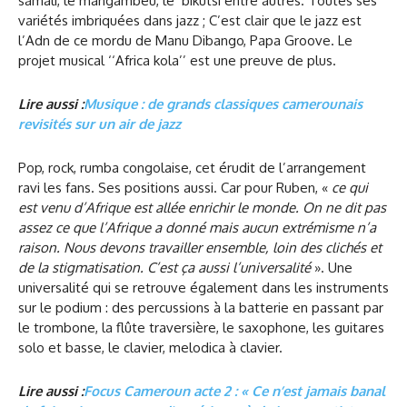
samali, le mangambeu, le bikutsi entre autres. Toutes ses
variétés imbriquées dans jazz ; C’est clair que le jazz est
l’Adn de ce mordu de Manu Dibango, Papa Groove. Le
projet musical ‘‘Africa kola’’ est une preuve de plus.
Lire aussi :
Musique : de grands classiques camerounais
revisités sur un air de jazz
Pop, rock, rumba congolaise, cet érudit de l’arrangement
ravi les fans. Ses positions aussi. Car pour Ruben, «
ce qui
est venu d’Afrique est allée enrichir le monde. On ne dit pas
assez ce que l’Afrique a donné mais aucun extrémisme n’a
raison. Nous devons travailler ensemble, loin des clichés et
de la stigmatisation. C’est ça aussi l’universalité
». Une
universalité qui se retrouve également dans les instruments
sur le podium : des percussions à la batterie en passant par
le trombone, la flûte traversière, le saxophone, les guitares
solo et basse, le clavier, melodica à clavier.
Lire aussi :
Focus Cameroun acte 2 : « Ce n’est jamais banal