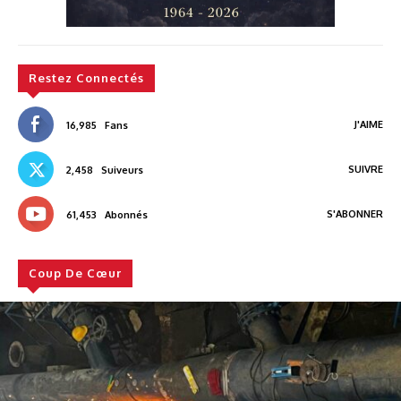
Restez Connectés
J'AIME
16,985
Fans
SUIVRE
2,458
Suiveurs
S'ABONNER
61,453
Abonnés
Coup De Cœur