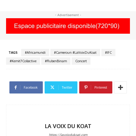
- Advertisement -
TAGS
#Africamundi
#Cameroun #LaVoixDuKoat
#IFC
#Kemit7Collective
#RubenBinam
Concert
Facebook
Twitter
Pinterest
LA VOIX DU KOAT
https://lavoixdukoat.com