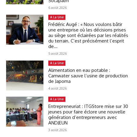
Socapalm
6 août 2026
A La Une
Frédéric Augé : « Nous voulons bâtir
une entreprise où les décisions prises
au siège sont éclairées par les réalités
du terrain. C’est précisément l’esprit
de...
5 août 2026
A La Une
Alimentation en eau potable :
Camwater sauve l’usine de production
de Japoma
4 août 2026
A La Une
Entrepreneuriat : ITGStore mise sur 30
jeunes pour faire éclore une nouvelle
génération d’entrepreneurs avec
ANDJEUN
3 août 2026