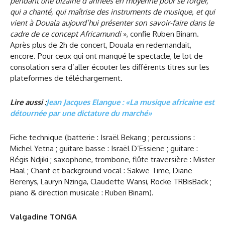
pendant une dizaine d’années en moyenne pour se forger,
qui a chanté, qui maîtrise des instruments de musique, et qui
vient à Douala aujourd’hui présenter son savoir-faire dans le
cadre de ce concept Africamundi
», confie Ruben Binam.
Après plus de 2h de concert, Douala en redemandait,
encore. Pour ceux qui ont manqué le spectacle, le lot de
consolation sera d’aller écouter les différents titres sur les
plateformes de téléchargement.
Lire aussi :
Jean Jacques Elangue : «La musique africaine est
détournée par une dictature du marché»
Fiche technique (batterie : Israël Bekang ; percussions :
Michel Yetna ; guitare basse : Israël D’Essiene ; guitare :
Régis Ndjiki ; saxophone, trombone, flûte traversière : Mister
Haal ; Chant et background vocal : Sakwe Time, Diane
Berenys, Lauryn Nzinga, Claudette Wansi, Rocke TRBisBack ;
piano & direction musicale : Ruben Binam).
Valgadine TONGA