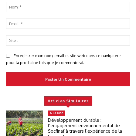
No
:*
Ema
:*
Sit
:
Enregistrer mon nom, email et site web dans ce navigateur
pour la prochaine fois que je commenterai.
Articles Similaires
A La Une
Développement durable :
l’engagement environnemental de
Socfinaf à travers l’expérience de la