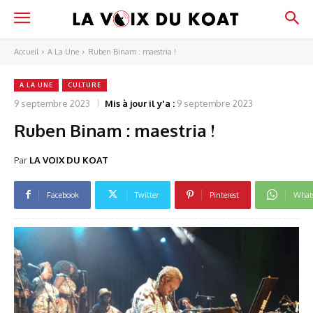
Accueil
A La Une
Ruben Binam : maestria !
A LA UNE
CULTURE
9 septembre 2023
Mis à jour il y'a :
9 septembre 2023
Ruben Binam : maestria !
Par
LA VOIX DU KOAT
Facebook
Twitter
Pinterest
What