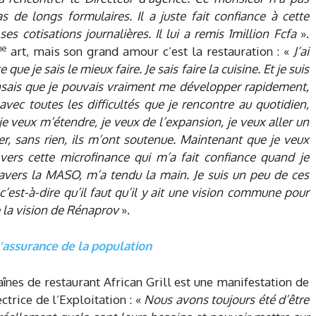
 de longs formulaires. Il a juste fait confiance à cette
es cotisations journalières. Il lui a remis 1million Fcfa
».
me
art, mais son grand amour c’est la restauration : «
J’ai
ue je sais le mieux faire. Je sais faire la cuisine. Et je suis
sais que je pouvais vraiment me développer rapidement,
 avec toutes les difficultés que je rencontre au quotidien,
je veux m’étendre, je veux de l’expansion, je veux aller un
ier, sans rien, ils m’ont soutenue. Maintenant que je veux
ers cette microfinance qui m’a fait confiance quand je
ravers la MASO, m’a tendu la main. Je suis un peu de ces
c’est-à-dire qu’il faut qu’il y ait une vision commune pour
 la vision de Rénaprov
».
l’assurance de la population
aînes de restaurant African Grill est une manifestation de
ectrice de l’Exploitation : «
Nous avons toujours été d’être