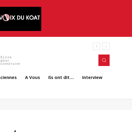
 ANDJEUN
Ecrire
pour
construire
aciennes
A Vous
Ils ont dit…
Interview