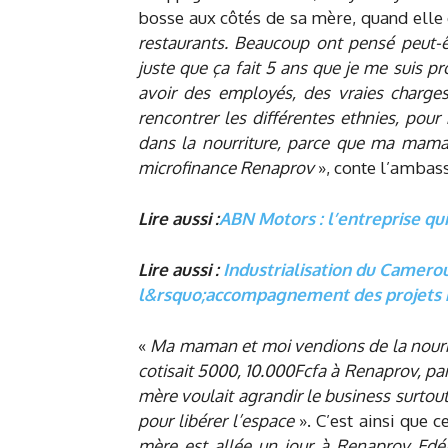
bosse aux côtés de sa mère, quand elle 
restaurants. Beaucoup ont pensé peut-êt
juste que ça fait 5 ans que je me suis p
avoir des employés, des vraies charges 
rencontrer les différentes ethnies, pour 
dans la nourriture, parce que ma maman n
microfinance Renaprov
», conte l’ambass
Lire aussi :
ABN Motors : l’entreprise q
Lire aussi :
Industrialisation du Camero
l&rsquo;accompagnement des projets 
«
Ma maman et moi vendions de la nourr
cotisait 5000, 10.000Fcfa à Renaprov, p
mère voulait agrandir le business surtou
pour libérer l’espace
». C’est ainsi que c
mère est allée un jour à Renaprov Edéa