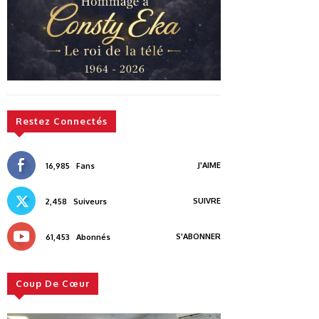
Restez Connectés
J'AIME
16,985
Fans
SUIVRE
2,458
Suiveurs
S'ABONNER
61,453
Abonnés
Coup De Cœur