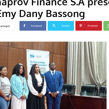
aprov Finance S.A pré
Emy Dany Bassong
Facebook
Twitter
Pinterest
artager