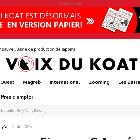
- Advertisement -
0 jeunes pour faire éclore une nouvelle génération d’entrepreneurs avec
l’Ouest
Magreb
International
Zooming
Les Batr
ffres d’emploi
ambassadrice Emy Dany Bassong
 y'a :
21 juin 2026