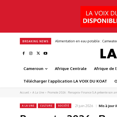
Entrepreneuriat : ITGStore mise sur 3
BREAKING NEWS
Cameroun
Afrique Centrale
Afrique de 
Télécharger l’application LA VOIX DU KOAT
O
Accueil
A La Une
Promote 2026 : Renaprov Finance S.A présente son 
21 juin 2026
Mis à jour il
A LA UNE
CULTURE
SOCIÉTÉ