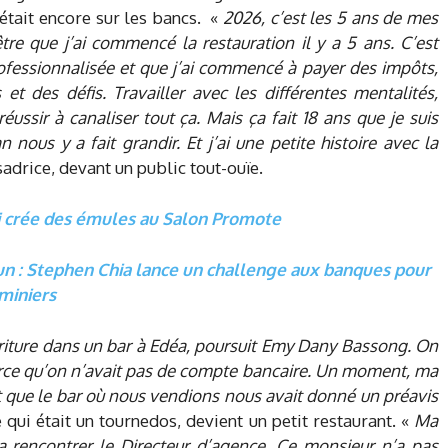
était encore sur les bancs. «
2026, c’est les 5 ans de mes
re que j’ai commencé la restauration il y a 5 ans. C’est
rofessionnalisée et que j’ai commencé à payer des impôts,
et des défis. Travailler avec les différentes mentalités,
réussir à canaliser tout ça. Mais ça fait 18 ans que je suis
ous y a fait grandir. Et j’ai une petite histoire avec la
adrice, devant un public tout-ouïe.
ui crée des émules au Salon Promote
un : Stephen Chia lance un challenge aux banques pour
miniers
iture dans un bar à Edéa, poursuit Emy Dany Bassong. On
arce qu’on n’avait pas de compte bancaire. Un moment, ma
t que le bar où nous vendions nous avait donné un préavis
e qui était un tournedos, devient un petit restaurant. «
Ma
 rencontrer le Directeur d’agence. Ce monsieur n’a pas