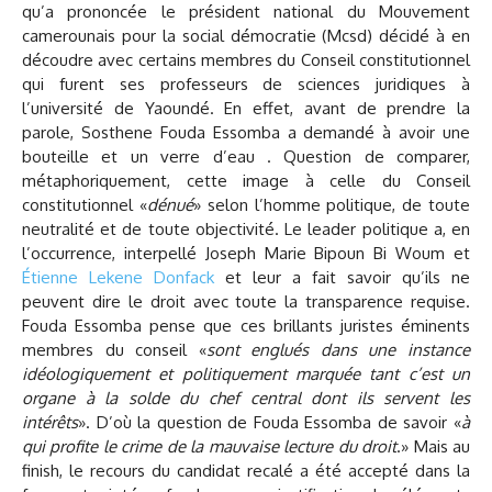
qu’a prononcée le président national du Mouvement
camerounais pour la social démocratie (Mcsd) décidé à en
découdre avec certains membres du Conseil constitutionnel
qui furent ses professeurs de sciences juridiques à
l’université de Yaoundé. En effet, avant de prendre la
parole, Sosthene Fouda Essomba a demandé à avoir une
bouteille et un verre d’eau . Question de comparer,
métaphoriquement, cette image à celle du Conseil
constitutionnel «
dénué
» selon l’homme politique, de toute
neutralité et de toute objectivité. Le leader politique a, en
l’occurrence, interpellé Joseph Marie Bipoun Bi Woum et
Étienne Lekene Donfack
et leur a fait savoir qu’ils ne
peuvent dire le droit avec toute la transparence requise.
Fouda Essomba pense que ces brillants juristes éminents
membres du conseil «
sont englués dans une instance
idéologiquement et politiquement marquée tant c’est un
organe à la solde du chef central dont ils servent les
intérêts
». D’où la question de Fouda Essomba de savoir «
à
qui profite le crime de la mauvaise lecture du droit
.» Mais au
finish, le recours du candidat recalé a été accepté dans la