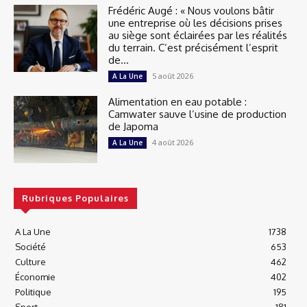
Frédéric Augé : « Nous voulons bâtir
une entreprise où les décisions prises
au siège sont éclairées par les réalités
du terrain. C’est précisément l’esprit
de...
5 août 2026
A La Une
Alimentation en eau potable :
Camwater sauve l’usine de production
de Japoma
4 août 2026
A La Une
Rubriques Populaires
A La Une
1738
Société
653
Culture
462
Économie
402
Politique
195