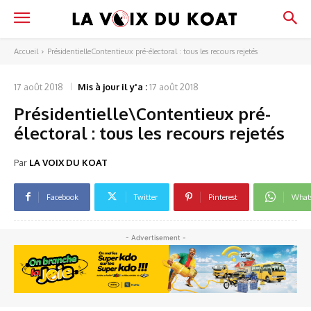
Accueil
PrésidentielleContentieux pré-électoral : tous les recours rejetés
17 août 2018
Mis à jour il y'a :
17 août 2018
Présidentielle\Contentieux pré-
électoral : tous les recours rejetés
Par
LA VOIX DU KOAT
Facebook
Twitter
Pinterest
What
- Advertisement -