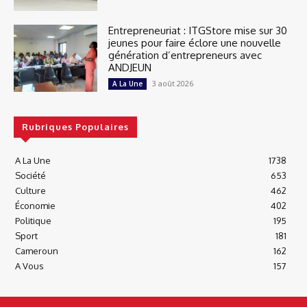
Entrepreneuriat : ITGStore mise sur 30
jeunes pour faire éclore une nouvelle
génération d’entrepreneurs avec
ANDJEUN
3 août 2026
A La Une
Rubriques Populaires
A La Une
1738
Société
653
Culture
462
Économie
402
Politique
195
Sport
181
Cameroun
162
A Vous
157