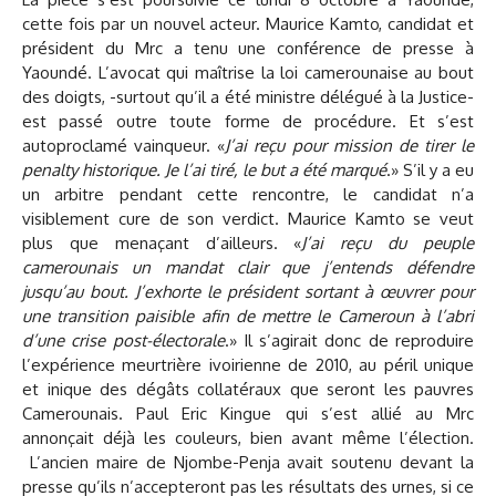
cette fois par un nouvel acteur. Maurice Kamto, candidat et
président du Mrc a tenu une conférence de presse à
Yaoundé. L’avocat qui maîtrise la loi camerounaise au bout
des doigts, -surtout qu’il a été ministre délégué à la Justice-
est passé outre toute forme de procédure. Et s’est
autoproclamé vainqueur. «
J’ai reçu pour mission de tirer le
penalty historique. Je l’ai tiré, le but a été marqué
.» S’il y a eu
un arbitre pendant cette rencontre, le candidat n’a
visiblement cure de son verdict. Maurice Kamto se veut
plus que menaçant d’ailleurs. «
J’ai reçu du peuple
camerounais un mandat clair que j’entends défendre
jusqu’au bout. J’exhorte le président sortant à œuvrer pour
une transition paisible afin de mettre le Cameroun à l’abri
d’une crise post-électorale
.» Il s’agirait donc de reproduire
l’expérience meurtrière ivoirienne de 2010, au péril unique
et inique des dégâts collatéraux que seront les pauvres
Camerounais. Paul Eric Kingue qui s’est allié au Mrc
annonçait déjà les couleurs, bien avant même l’élection.
L’ancien maire de Njombe-Penja avait soutenu devant la
presse qu’ils n’accepteront pas les résultats des urnes, si ce