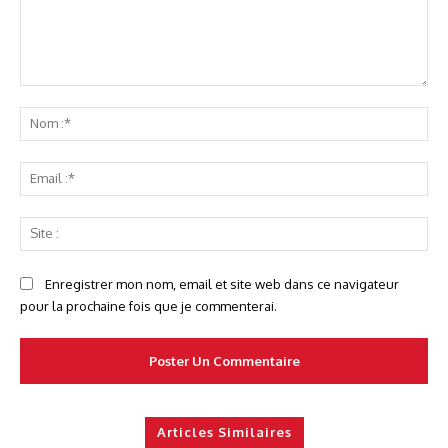
Commenter
No
:*
Ema
:*
Sit
:
Enregistrer mon nom, email et site web dans ce navigateur
pour la prochaine fois que je commenterai.
Articles Similaires