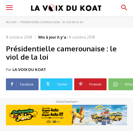
Accueil
Présidentielle camerounaise : le viol de la loi
8 octobre 2018
Mis à jour il y'a :
8 octobre 2018
Présidentielle camerounaise : le
viol de la loi
Par
LA VOIX DU KOAT
Facebook
Twitter
Pinterest
What
- Advertisement -