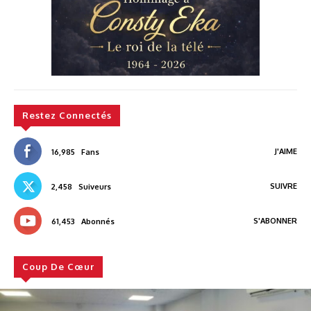
Restez Connectés
J'AIME
16,985
Fans
SUIVRE
2,458
Suiveurs
S'ABONNER
61,453
Abonnés
Coup De Cœur