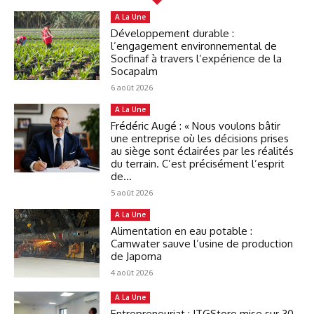
A La Une
Développement durable :
l’engagement environnemental de
Socfinaf à travers l’expérience de la
Socapalm
6 août 2026
A La Une
Frédéric Augé : « Nous voulons bâtir
une entreprise où les décisions prises
au siège sont éclairées par les réalités
du terrain. C’est précisément l’esprit
de...
5 août 2026
A La Une
Alimentation en eau potable :
Camwater sauve l’usine de production
de Japoma
4 août 2026
A La Une
Entrepreneuriat : ITGStore mise sur 30