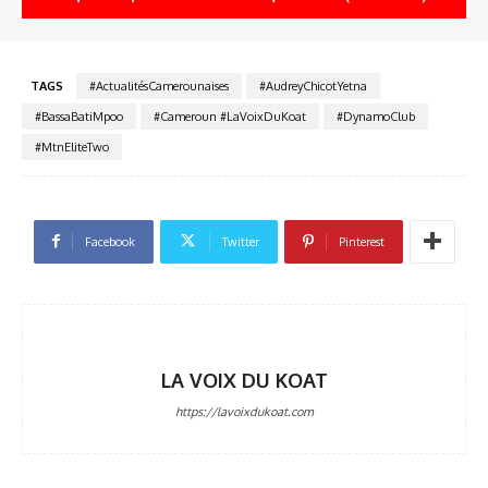
TAGS
#ActualitésCamerounaises
#AudreyChicotYetna
#BassaBatiMpoo
#Cameroun #LaVoixDuKoat
#DynamoClub
#MtnEliteTwo
Facebook
Twitter
Pinterest
LA VOIX DU KOAT
https://lavoixdukoat.com