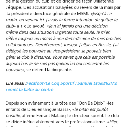
de mal gestion du club et de diriger de façon unilatérale
l’équipe. Des accusations balayées du revers de la main par
la présidente directrice générale de MSMI.
«Jusqu’à ce
matin, en venant ici,
j’avais la ferme intention de quitter le
club
» a-t-elle avoué. «
Je n’ai jamais pris une décision,
même dans des situation urgentes toute seule. Je m’en
réfère toujours au moins à une demi-dizaine de mes proches
collaborateurs. Dernièrement, lorsque j’allais en Russie, j’ai
délégué les pouvoirs au vice-président. Je pouvais bien
gérer le club à distance. Vous savez que cela est possible
aujourd’hui. Je ne suis pas quelqu’un qui concentre les
pouvoirs
», se défend la dirigeante.
Lire aussi :
Fecafoot/Le Coq Sportif : Samuel Eto&#8217;o
remet la balle au centre
Depuis son avènement à la tête des ‘‘Bon Ba Djob’’ -les
enfants de Dieu en langue Bassa-, «
le bilan est plutôt
positif
», affirme Ferrant Malabo, le directeur sportif. Le club
se dirige inéluctablement vers le professionnalisme. «
Hier,