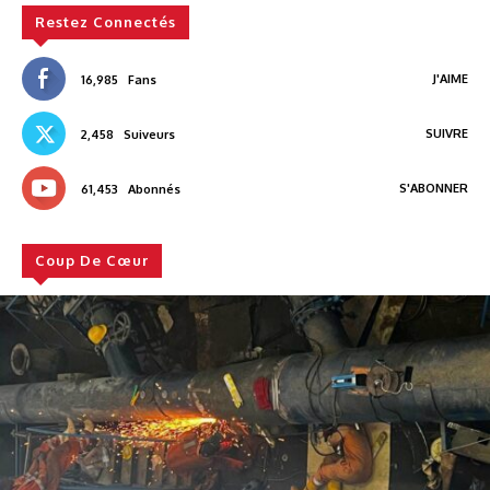
Restez Connectés
J'AIME
16,985
Fans
SUIVRE
2,458
Suiveurs
S'ABONNER
61,453
Abonnés
Coup De Cœur