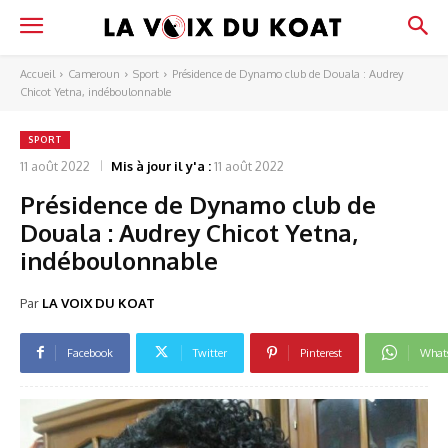
Accueil
Cameroun
Sport
Présidence de Dynamo club de Douala : Audrey
Chicot Yetna, indéboulonnable
SPORT
11 août 2022
Mis à jour il y'a :
11 août 2022
Présidence de Dynamo club de
Douala : Audrey Chicot Yetna,
indéboulonnable
Par
LA VOIX DU KOAT
Facebook
Twitter
Pinterest
What