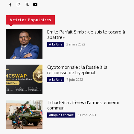
Articles Populaires
Emile Parfait Simb : «Je suis le tocard à
abattre»
3 mars 2022
A La Une
Cryptomonnaie : la Russie à la
rescousse de Liyeplimal
7 juin 2022
A La Une
Tchad-Rca : frères d’armes, ennemi
commun
31 mai 2021
Afrique Centrale