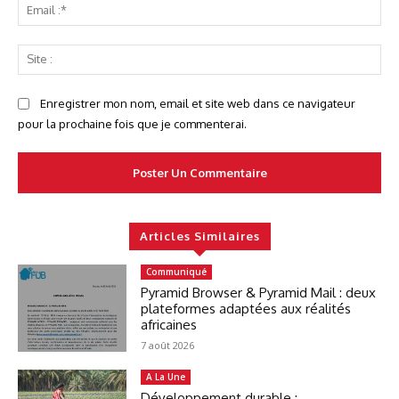
Ema
:*
Sit
:
Enregistrer mon nom, email et site web dans ce navigateur
pour la prochaine fois que je commenterai.
Articles Similaires
Communiqué
Pyramid Browser & Pyramid Mail : deux
plateformes adaptées aux réalités
africaines
7 août 2026
A La Une
Développement durable :