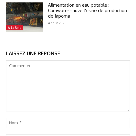
Alimentation en eau potable :
Camwater sauve l’usine de production
de Japoma
4 août 2026
A La Une
LAISSEZ UNE REPONSE
Commenter
No
:*