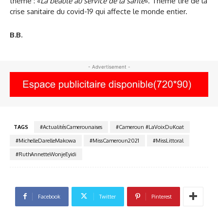
thème : «
La beauté au service de la santé
». Thème tiré de la
crise sanitaire du covid-19 qui affecte le monde entier.
B.B.
- Advertisement -
TAGS
#ActualitésCamerounaises
#Cameroun #LaVoixDuKoat
#MichelleDarelleMakowa
#MissCameroun2021
#MissLittoral
#RuthAnnetteWonjeEyidi
Facebook
Twitter
Pinterest