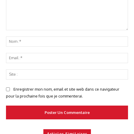
Commenter
No
:*
Ema
:*
Sit
:
Enregistrer mon nom, email et site web dans ce navigateur
pour la prochaine fois que je commenterai.
Articles Similaires