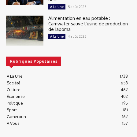
5 août 2026
A La Une
Alimentation en eau potable :
Camwater sauve l’usine de production
de Japoma
4 août 2026
A La Une
Rubriques Populaires
A La Une
1738
Société
653
Culture
462
Économie
402
Politique
195
Sport
181
Cameroun
162
A Vous
157