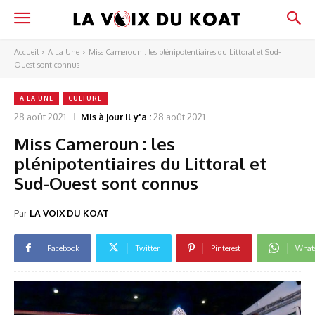
Accueil
A La Une
Miss Cameroun : les plénipotentiaires du Littoral et Sud-
Ouest sont connus
A LA UNE
CULTURE
28 août 2021
Mis à jour il y'a :
28 août 2021
Miss Cameroun : les
plénipotentiaires du Littoral et
Sud-Ouest sont connus
Par
LA VOIX DU KOAT
Facebook
Twitter
Pinterest
What