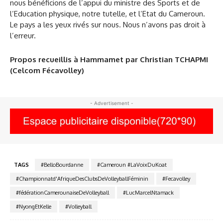
nous bénéficions de l’appui du ministre des Sports et de
l’Education physique, notre tutelle, et l’Etat du Cameroun.
Le pays a les yeux rivés sur nous. Nous n’avons pas droit à
l’erreur.
Propos recueillis à Hammamet par Christian TCHAPMI
(Celcom Fécavolley)
- Advertisement -
TAGS
#BelloBourdanne
#Cameroun #LaVoixDuKoat
#Championnatd'AfriqueDesClubsDeVolleyballFéminin
#Fecavolley
#fédérationCamerounaiseDeVolleyball
#LucMarcelNtamack
#NyongEtKelle
#Volleyball