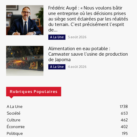
Frédéric Augé : « Nous voulons bâtir
une entreprise où les décisions prises
au siège sont éclairées par les réalités
du terrain. C’est précisément l’esprit
de...
5 août 2026
A La Une
Alimentation en eau potable :
Camwater sauve l’usine de production
de Japoma
4 août 2026
A La Une
Rubriques Populaires
A La Une
1738
Société
653
Culture
462
Économie
402
Politique
195