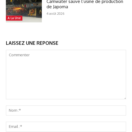
Camwater sauve l’usine de production
de Japoma
4 août 2026
A La Une
LAISSEZ UNE REPONSE
Commenter
No
:*
Ema
:*