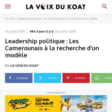
Accueil
Leadership politique : Les Camerounais à la recherche d’un modèle
16 juillet 2018
Mis à jour il y'a :
16 juillet 2018
Leadership politique : Les
Camerounais à la recherche d’un
modèle
Par
LA VOIX DU KOAT
Facebook
Twitter
Pinterest
What
- Advertisement -