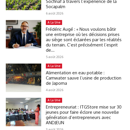
Socfinaf à travers l’expérience de la
Socapalm
6 août 2026
A La Une
Frédéric Augé : « Nous voulons bâtir
une entreprise où les décisions prises
au siège sont éclairées par les réalités
du terrain. C’est précisément l’esprit
de...
5 août 2026
A La Une
Alimentation en eau potable :
Camwater sauve l’usine de production
de Japoma
4 août 2026
A La Une
Entrepreneuriat : ITGStore mise sur 30
jeunes pour faire éclore une nouvelle
génération d’entrepreneurs avec
ANDJEUN
3 août 2026