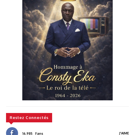
Restez Connectés
J'AIME
16,985
Fans