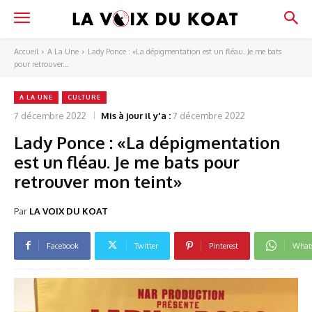
Accueil
A La Une
Lady Ponce : «La dépigmentation est un fléau. Je me bats
pour retrouver...
A LA UNE
CULTURE
7 décembre 2022
Mis à jour il y'a :
7 décembre 2022
Lady Ponce : «La dépigmentation
est un fléau. Je me bats pour
retrouver mon teint»
Par
LA VOIX DU KOAT
Facebook
Twitter
Pinterest
What