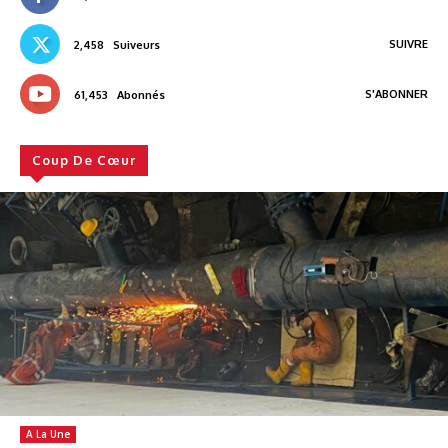
SUIVRE
2,458
Suiveurs
S'ABONNER
61,453
Abonnés
Coup De Cœur
A La Une