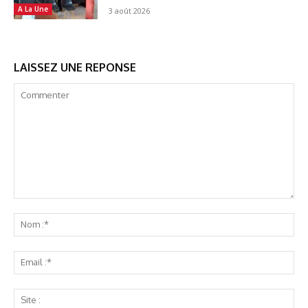
A La Une
3 août 2026
LAISSEZ UNE REPONSE
Commenter
No
:*
Ema
:*
Sit