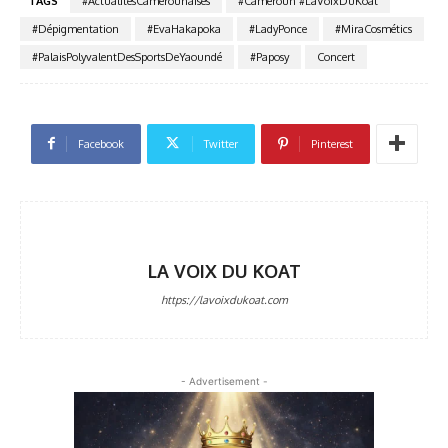
TAGS
#ActualitésCamerounaises
#Cameroun #LaVoixDuKoat
#Dépigmentation
#EvaHakapoka
#LadyPonce
#MiraCosmétics
#PalaisPolyvalentDesSportsDeYaoundé
#Paposy
Concert
Facebook
Twitter
Pinterest
LA VOIX DU KOAT
https://lavoixdukoat.com
- Advertisement -