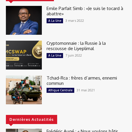
Emile Parfait Simb : «Je suis le tocard à
abattre»
3 mars 2022
A La Une
Cryptomonnaie : la Russie à la
rescousse de Liyeplimal
7 juin 2022
A La Une
Tchad-Rca : frères d’armes, ennemi
commun
31 mai 2021
Afrique Centrale
Dernières Actualités
Frédéric Augé : « Nous voulons bâtir