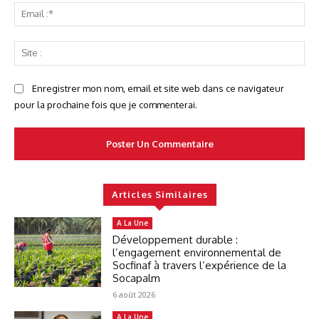
Ema
:*
Sit
:
Enregistrer mon nom, email et site web dans ce navigateur
pour la prochaine fois que je commenterai.
Articles Similaires
A La Une
Développement durable :
l’engagement environnemental de
Socfinaf à travers l’expérience de la
Socapalm
6 août 2026
A La Une