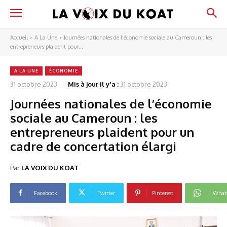
Accueil
A La Une
Journées nationales de l’économie sociale au Cameroun : les
entrepreneurs plaident pour...
A LA UNE
ÉCONOMIE
31 octobre 2023
Mis à jour il y'a :
31 octobre 2023
Journées nationales de l’économie
sociale au Cameroun : les
entrepreneurs plaident pour un
cadre de concertation élargi
Par
LA VOIX DU KOAT
Facebook
Twitter
Pinterest
What