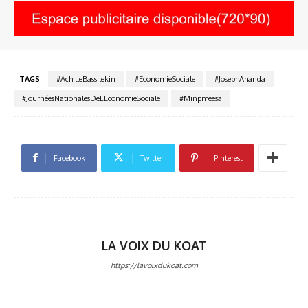
TAGS
#AchilleBassilekin
#EconomieSociale
#JosephAhanda
#JournéesNationalesDeLEconomieSociale
#Minpmeesa
Facebook
Twitter
Pinterest
LA VOIX DU KOAT
https://lavoixdukoat.com