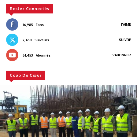
Restez Connectés
J'AIME
16,985
Fans
SUIVRE
2,458
Suiveurs
S'ABONNER
61,453
Abonnés
Coup De Cœur