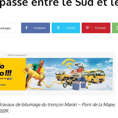
a passe entre le Sud et 
Facebook
Twitter
Pinterest
artager
- Advertisement -
s travaux de bitumage du tronçon Manki – Pont de la Mape,
 2019.