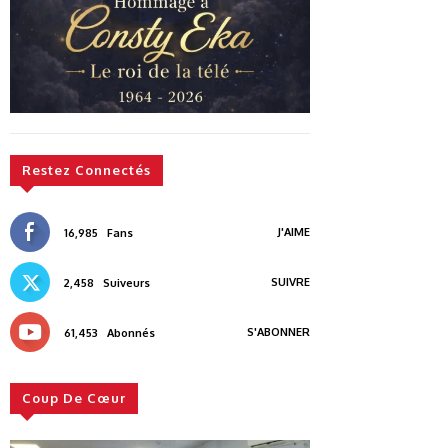
Restez Connectés
J'AIME
16,985
Fans
SUIVRE
2,458
Suiveurs
S'ABONNER
61,453
Abonnés
Coup De Cœur