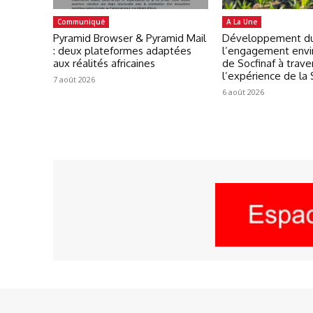
Communiqué
A La Une
Pyramid Browser & Pyramid Mail
Développement du
: deux plateformes adaptées
l’engagement env
aux réalités africaines
de Socfinaf à trave
l’expérience de la
7 août 2026
6 août 2026