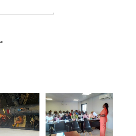
Site
:
i.