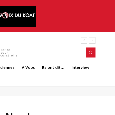
és du terrain. C’est précisément l’esprit
Ecrire
pour
construire
aciennes
A Vous
Ils ont dit…
Interview