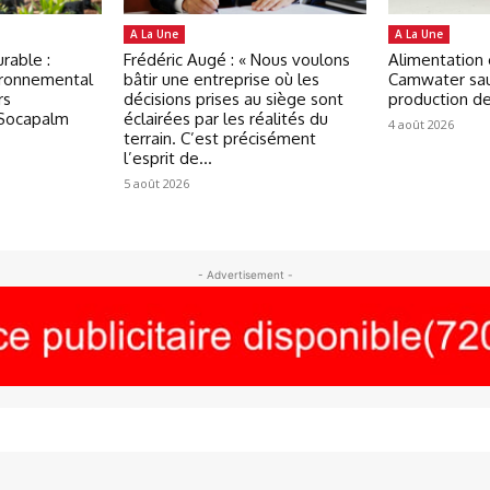
A La Une
A La Une
rable :
Frédéric Augé : « Nous voulons
Alimentation 
ironnemental
bâtir une entreprise où les
Camwater sau
rs
décisions prises au siège sont
production d
 Socapalm
éclairées par les réalités du
4 août 2026
terrain. C’est précisément
l’esprit de...
5 août 2026
- Advertisement -