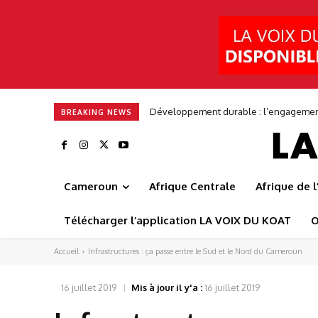
Frédéric Augé : « Nous voulons bâtir u
BREAKING NEWS
Cameroun
Afrique Centrale
Afrique de 
Télécharger l’application LA VOIX DU KOAT
O
Accueil
Infrastructures : ça passe entre le Sud et le Nord du Cameroun
16 juillet 2019
Mis à jour il y'a :
16 juillet 2019