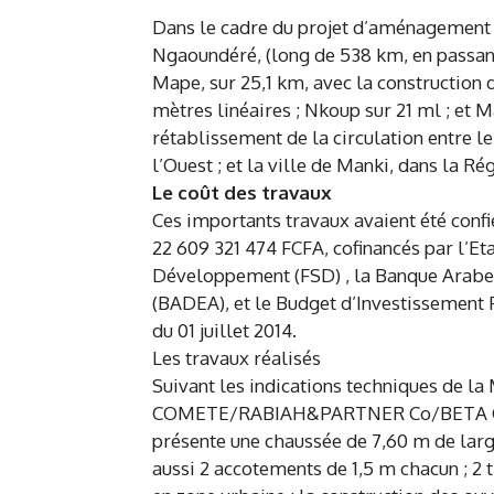
Dans le cadre du projet d’aménagement p
Ngaoundéré, (long de 538 km, en passan
Mape, sur 25,1 km, avec la construction 
mètres linéaires ; Nkoup sur 21 ml ; et M
rétablissement de la circulation entre 
l’Ouest ; et la ville de Manki, dans la R
Le coût des travaux
Ces importants travaux avaient été con
22 609 321 474 FCFA, cofinancés par l’E
Développement (FSD) , la Banque Arab
(BADEA), et le Budget d’Investissement P
du 01 juillet 2014.
Les travaux réalisés
Suivant les indications techniques de l
COMETE/RABIAH&PARTNER Co/BETA CONSU
présente une chaussée de 7,60 m de large
aussi 2 accotements de 1,5 m chacun ; 2 t