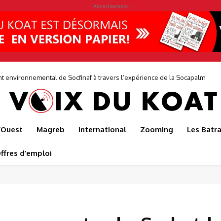
- Advertisement -
ne entreprise où les décisions prises au siège sont éclairées par les réalit
de...
l’Ouest
Magreb
International
Zooming
Les Batr
ffres d’emploi