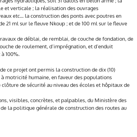
rages hydrauliques, soit 31 dalots en béton armé ; la
e et verticale ; la réalisation des ouvrages
veaux etc… la construction des ponts avec poutres en
e 21 ml sur le fleuve Nkoup ; et de 100 ml sur le fleuve
travaux de déblai, de remblai, de couche de fondation, de
ouche de roulement, d’imprégnation, et d’enduit
t à 100%.
e ce projet ont permis la construction de dix (10)
 motricité humaine, en faveur des populations
de clôture de sécurité au niveau des écoles et hôpitaux de
ions, visibles, concrètes, et palpables, du Ministère des
de la politique générale de construction des routes au