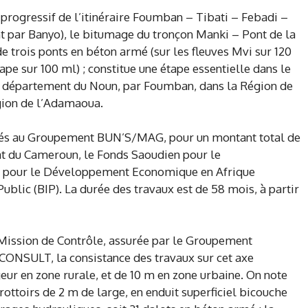
rogressif de l’itinéraire Foumban – Tibati – Febadi –
t par Banyo), le bitumage du tronçon Manki – Pont de la
de trois ponts en béton armé (sur les fleuves Mvi sur 120
ape sur 100 ml) ; constitue une étape essentielle dans le
le département du Noun, par Foumban, dans la Région de
égion de l’Adamaoua.
fiés au Groupement BUN’S/MAG, pour un montant total de
tat du Cameroun, le Fonds Saoudien pour le
e pour le Développement Economique en Afrique
ublic (BIP). La durée des travaux est de 58 mois, à partir
a Mission de Contrôle, assurée par le Groupement
LT, la consistance des travaux sur cet axe
ur en zone rurale, et de 10 m en zone urbaine. On note
rottoirs de 2 m de large, en enduit superficiel bicouche