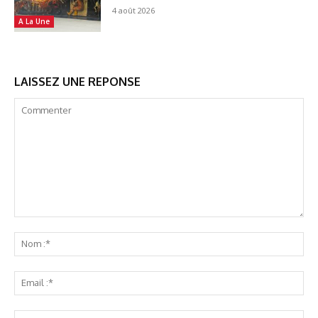
4 août 2026
A La Une
LAISSEZ UNE REPONSE
Commenter
No
:*
Ema
:*
Sit