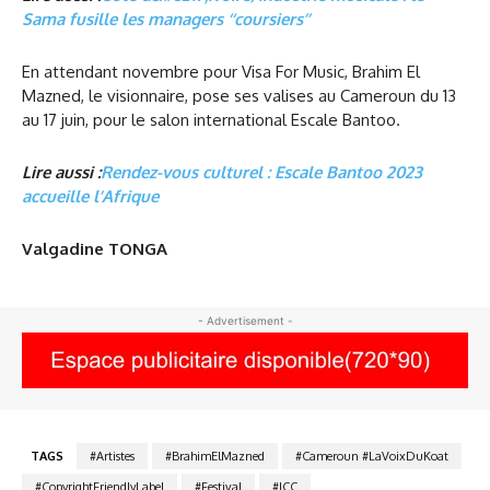
Sama fusille les managers ‘‘coursiers’’
En attendant novembre pour Visa For Music, Brahim El
Mazned, le visionnaire, pose ses valises au Cameroun du 13
au 17 juin, pour le salon international Escale Bantoo.
Lire aussi :
Rendez-vous culturel : Escale Bantoo 2023
accueille l’Afrique
Valgadine TONGA
- Advertisement -
TAGS
#Artistes
#BrahimElMazned
#Cameroun #LaVoixDuKoat
#CopyrightFriendlyLabel
#Festival
#ICC