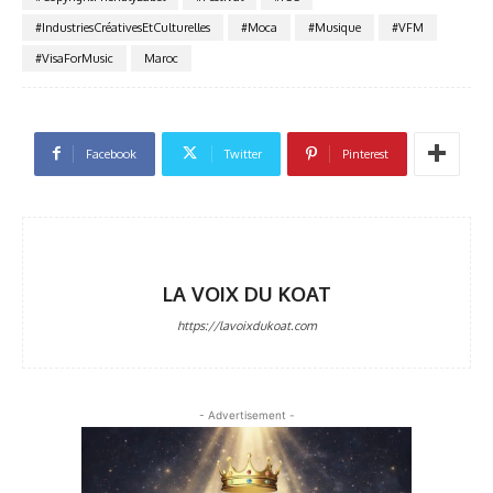
#IndustriesCréativesEtCulturelles
#Moca
#Musique
#VFM
#VisaForMusic
Maroc
Facebook
Twitter
Pinterest
LA VOIX DU KOAT
https://lavoixdukoat.com
- Advertisement -