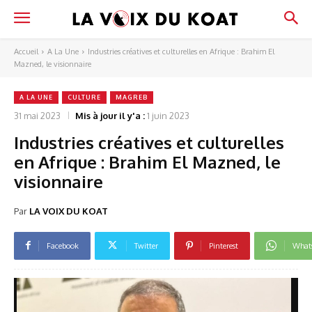
Accueil
A La Une
Industries créatives et culturelles en Afrique : Brahim El
Mazned, le visionnaire
A LA UNE
CULTURE
MAGREB
31 mai 2023
Mis à jour il y'a :
1 juin 2023
Industries créatives et culturelles
en Afrique : Brahim El Mazned, le
visionnaire
Par
LA VOIX DU KOAT
Facebook
Twitter
Pinterest
What