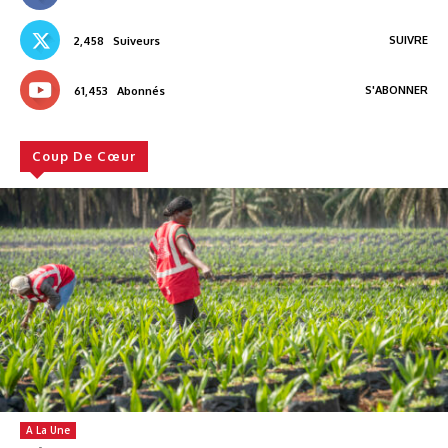
SUIVRE
2,458
Suiveurs
S'ABONNER
61,453
Abonnés
Coup De Cœur
A La Une