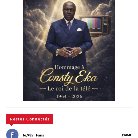
Restez Connectés
J'AIME
16,985
Fans