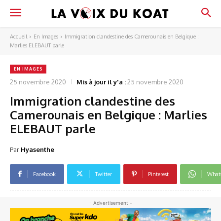
Accueil
En Images
Immigration clandestine des Camerounais en Belgique :
Marlies ELEBAUT parle
EN IMAGES
25 novembre 2020
Mis à jour il y'a :
25 novembre 2020
Immigration clandestine des
Camerounais en Belgique : Marlies
ELEBAUT parle
Par
Hyasenthe
Facebook
Twitter
Pinterest
What
- Advertisement -