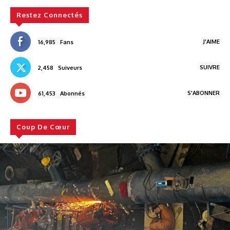
Restez Connectés
J'AIME
16,985
Fans
SUIVRE
2,458
Suiveurs
S'ABONNER
61,453
Abonnés
Coup De Cœur