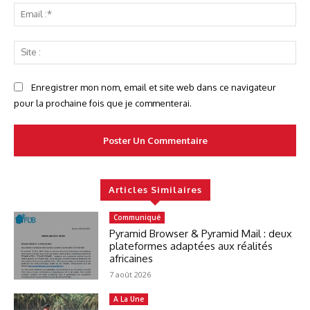
Ema
:*
Sit
:
Enregistrer mon nom, email et site web dans ce navigateur
pour la prochaine fois que je commenterai.
Articles Similaires
Communiqué
Pyramid Browser & Pyramid Mail : deux
plateformes adaptées aux réalités
africaines
7 août 2026
A La Une