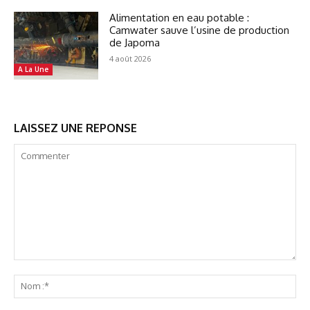
Alimentation en eau potable :
Camwater sauve l’usine de production
de Japoma
4 août 2026
A La Une
LAISSEZ UNE REPONSE
Commenter
No
:*