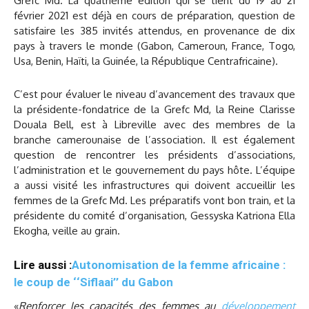
Grefc Md. La quatrième édition qui se tient du 19 au 21
février 2021 est déjà en cours de préparation, question de
satisfaire les 385 invités attendus, en provenance de dix
pays à travers le monde (Gabon, Cameroun, France, Togo,
Usa, Benin, Haïti, la Guinée, la République Centrafricaine).
C’est pour évaluer le niveau d’avancement des travaux que
la présidente-fondatrice de la Grefc Md, la Reine Clarisse
Douala Bell, est à Libreville avec des membres de la
branche camerounaise de l’association. Il est également
question de rencontrer les présidents d’associations,
l’administration et le gouvernement du pays hôte. L’équipe
a aussi visité les infrastructures qui doivent accueillir les
femmes de la Grefc Md. Les préparatifs vont bon train, et la
présidente du comité d’organisation, Gessyska Katriona Ella
Ekogha, veille au grain.
Lire aussi :
Autonomisation de la femme africaine :
le coup de ‘‘Siflaai’’ du Gabon
«
Renforcer les capacités des femmes au
développement