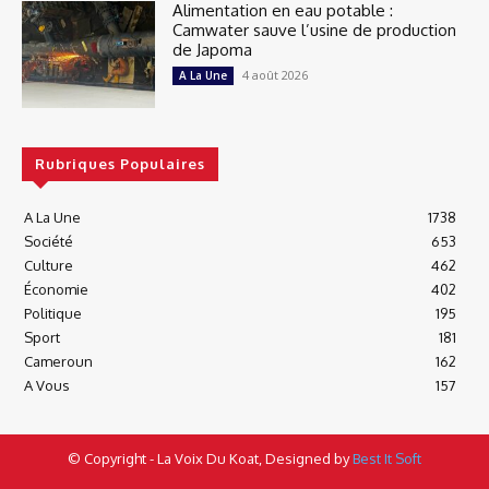
Alimentation en eau potable :
Camwater sauve l’usine de production
de Japoma
4 août 2026
A La Une
Rubriques Populaires
A La Une
1738
Société
653
Culture
462
Économie
402
Politique
195
Sport
181
Cameroun
162
A Vous
157
© Copyright - La Voix Du Koat, Designed by
Best It Soft