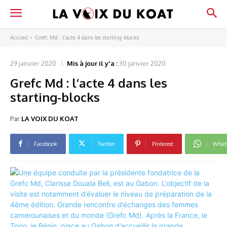
Accueil
Grefc Md : l’acte 4 dans les starting-blocks
29 janvier 2020
Mis à jour il y'a :
30 janvier 2020
Grefc Md : l’acte 4 dans les
starting-blocks
Par
LA VOIX DU KOAT
Facebook
Twitter
Pinterest
What