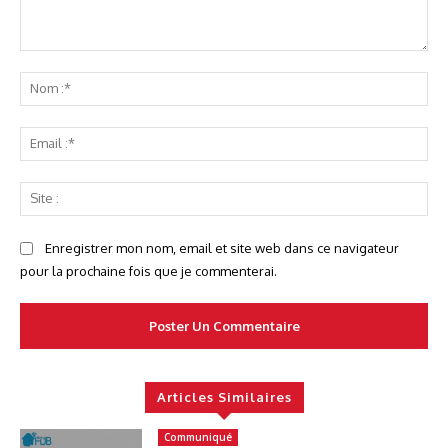
Commenter
No
:*
Ema
:*
Sit
:
Enregistrer mon nom, email et site web dans ce navigateur
pour la prochaine fois que je commenterai.
Articles Similaires
Communiqué