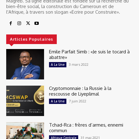
Magreb. Sa ligne éditoriale est fondée sur la recherche du
bien-être social, la construction du Cameroun et de
l'Afrique, à travers son slogan «Ecrire pour Construire».
Articles Populaires
Emile Parfait Simb : «Je suis le tocard à
abattre»
3 mars 2022
A La Une
Cryptomonnaie : la Russie à la
rescousse de Liyeplimal
7 juin 2022
A La Une
Tchad-Rca : frères d’armes, ennemi
commun
31 mai 2021
Afrique Centrale