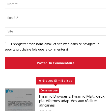
No
:*
Ema
:*
Sit
:
Enregistrer mon nom, email et site web dans ce navigateur
pour la prochaine fois que je commenterai.
Articles Similaires
Communiqué
Pyramid Browser & Pyramid Mail : deux
plateformes adaptées aux réalités
africaines
7 août 2026