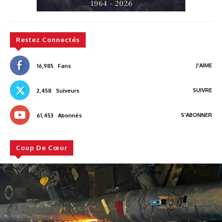
Restez Connectés
J'AIME
16,985
Fans
SUIVRE
2,458
Suiveurs
S'ABONNER
61,453
Abonnés
Coup De Cœur