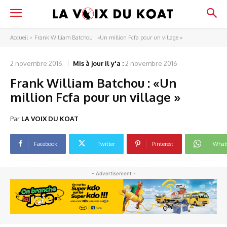
Accueil
Frank William Batchou : «Un million Fcfa pour un village »
2 novembre 2016
Mis à jour il y'a :
2 novembre 2016
Frank William Batchou : «Un
million Fcfa pour un village »
Par
LA VOIX DU KOAT
Facebook
Twitter
Pinterest
What
- Advertisement -