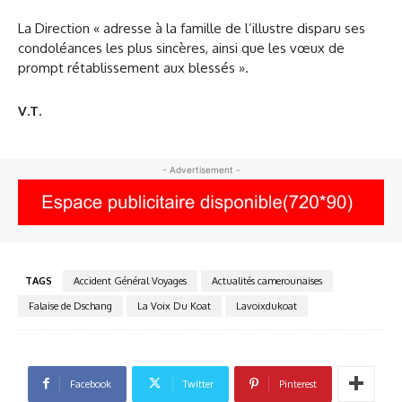
La Direction « adresse à la famille de l’illustre disparu ses
condoléances les plus sincères, ainsi que les vœux de
prompt rétablissement aux blessés ».
V.T.
- Advertisement -
TAGS
Accident Général Voyages
Actualités camerounaises
Falaise de Dschang
La Voix Du Koat
Lavoixdukoat
Facebook
Twitter
Pinterest