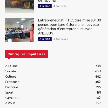
de Japoma
4 août 2026
A La Une
Entrepreneuriat : ITGStore mise sur 30
jeunes pour faire éclore une nouvelle
génération d’entrepreneurs avec
ANDJEUN
3 août 2026
A La Une
Rubriques Populaires
A La Une
1738
Société
653
Culture
462
Économie
402
Politique
195
Sport
181
Cameroun
162
A Vous
157