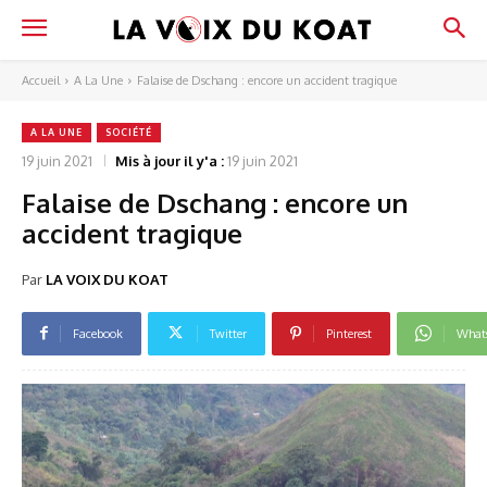
Accueil
A La Une
Falaise de Dschang : encore un accident tragique
A LA UNE
SOCIÉTÉ
19 juin 2021
Mis à jour il y'a :
19 juin 2021
Falaise de Dschang : encore un
accident tragique
Par
LA VOIX DU KOAT
Facebook
Twitter
Pinterest
What