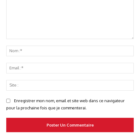
Commenter
No
:*
Ema
:*
Sit
:
Enregistrer mon nom, email et site web dans ce navigateur
pour la prochaine fois que je commenterai.