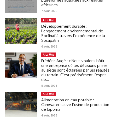
plateformes adaptées aux réalités
africaines
7 août 2026
A La Une
Développement durable :
l’engagement environnemental de
Socfinaf à travers l’expérience de la
Socapalm
6 août 2026
A La Une
Frédéric Augé : « Nous voulons bâtir
une entreprise où les décisions prises
au siège sont éclairées par les réalités
du terrain. C’est précisément l’esprit
de...
5 août 2026
A La Une
Alimentation en eau potable :
Camwater sauve l’usine de production
de Japoma
4 août 2026