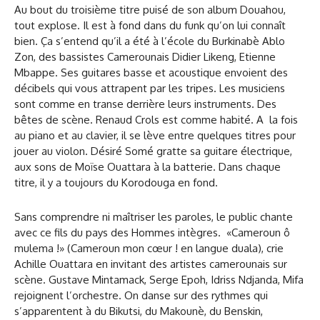
Au bout du troisième titre puisé de son album Douahou,
tout explose. Il est à fond dans du funk qu’on lui connaît
bien. Ça s’entend qu’il a été à l’école du Burkinabè Ablo
Zon, des bassistes Camerounais Didier Likeng, Etienne
Mbappe. Ses guitares basse et acoustique envoient des
décibels qui vous attrapent par les tripes. Les musiciens
sont comme en transe derrière leurs instruments. Des
bêtes de scène. Renaud Crols est comme habité. A la fois
au piano et au clavier, il se lève entre quelques titres pour
jouer au violon. Désiré Somé gratte sa guitare électrique,
aux sons de Moïse Ouattara à la batterie. Dans chaque
titre, il y a toujours du Korodouga en fond.
Sans comprendre ni maîtriser les paroles, le public chante
avec ce fils du pays des Hommes intègres. «Cameroun ô
mulema !» (Cameroun mon cœur ! en langue duala), crie
Achille Ouattara en invitant des artistes camerounais sur
scène. Gustave Mintamack, Serge Epoh, Idriss Ndjanda, Mifa
rejoignent l’orchestre. On danse sur des rythmes qui
s’apparentent à du Bikutsi, du Makounè, du Benskin,