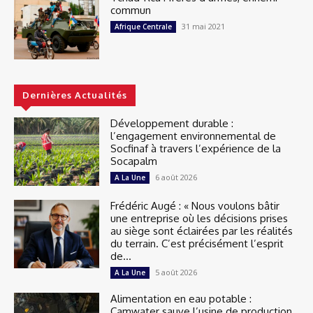
commun
31 mai 2021
Afrique Centrale
Dernières Actualités
Développement durable :
l’engagement environnemental de
Socfinaf à travers l’expérience de la
Socapalm
6 août 2026
A La Une
Frédéric Augé : « Nous voulons bâtir
une entreprise où les décisions prises
au siège sont éclairées par les réalités
du terrain. C’est précisément l’esprit
de...
5 août 2026
A La Une
Alimentation en eau potable :
Camwater sauve l’usine de production