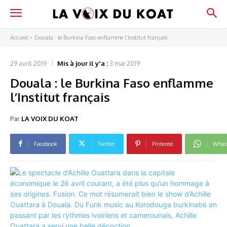
Accueil
Douala : le Burkina Faso enflamme l’Institut français
29 avril 2019
Mis à jour il y'a :
3 mai 2019
Douala : le Burkina Faso enflamme
l’Institut français
Par
LA VOIX DU KOAT
Facebook
Twitter
Pinterest
What