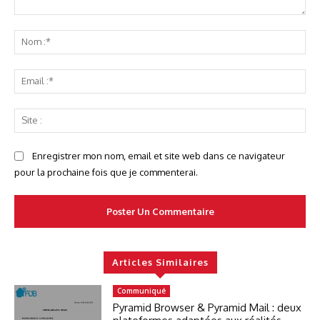
Commenter
No
:*
Ema
:*
Sit
:
Enregistrer mon nom, email et site web dans ce navigateur
pour la prochaine fois que je commenterai.
Articles Similaires
Communiqué
Pyramid Browser & Pyramid Mail : deux