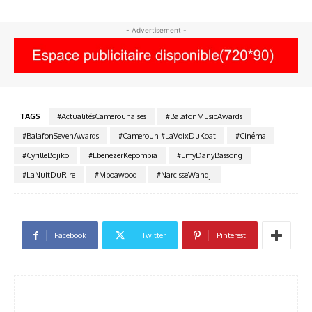
- Advertisement -
TAGS
#ActualitésCamerounaises
#BalafonMusicAwards
#BalafonSevenAwards
#Cameroun #LaVoixDuKoat
#Cinéma
#CyrilleBojiko
#EbenezerKepombia
#EmyDanyBassong
#LaNuitDuRire
#Mboawood
#NarcisseWandji
Facebook
Twitter
Pinterest