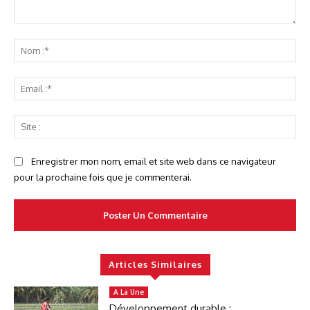
Commenter
No
:*
Ema
:*
Sit
:
Enregistrer mon nom, email et site web dans ce navigateur
pour la prochaine fois que je commenterai.
Articles Similaires
A La Une
Développement durable :