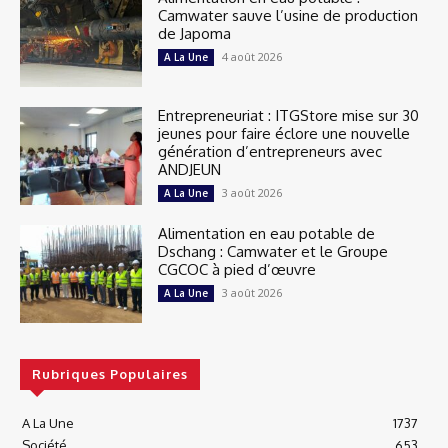
Camwater sauve l’usine de production
de Japoma
4 août 2026
A La Une
Entrepreneuriat : ITGStore mise sur 30
jeunes pour faire éclore une nouvelle
génération d’entrepreneurs avec
ANDJEUN
3 août 2026
A La Une
Alimentation en eau potable de
Dschang : Camwater et le Groupe
CGCOC à pied d’œuvre
3 août 2026
A La Une
Rubriques Populaires
A La Une
1737
Société
653