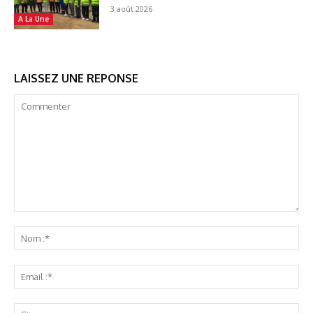
3 août 2026
A La Une
LAISSEZ UNE REPONSE
Commenter
No
:*
Ema
:*
Sit