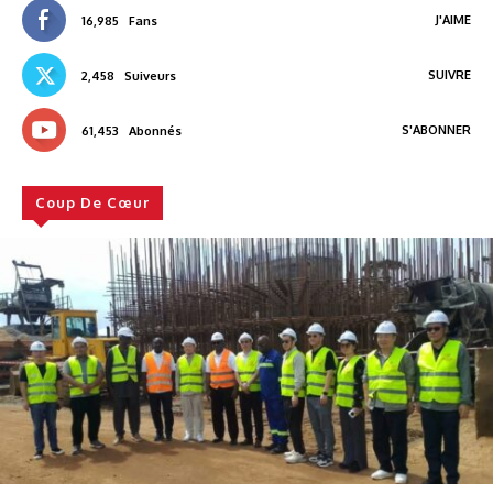
J'AIME
16,985
Fans
SUIVRE
2,458
Suiveurs
S'ABONNER
61,453
Abonnés
Coup De Cœur