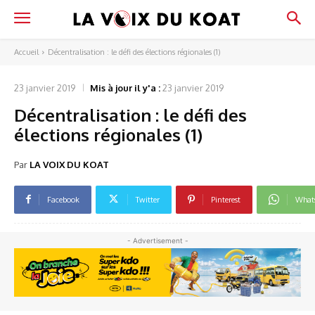
Accueil
Décentralisation : le défi des élections régionales (1)
23 janvier 2019
Mis à jour il y'a :
23 janvier 2019
Décentralisation : le défi des
élections régionales (1)
Par
LA VOIX DU KOAT
Facebook
Twitter
Pinterest
What
- Advertisement -