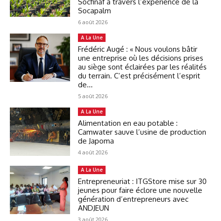
Socfinaf à travers l’expérience de la
Socapalm
6 août 2026
A La Une
Frédéric Augé : « Nous voulons bâtir
une entreprise où les décisions prises
au siège sont éclairées par les réalités
du terrain. C’est précisément l’esprit
de...
5 août 2026
A La Une
Alimentation en eau potable :
Camwater sauve l’usine de production
de Japoma
4 août 2026
A La Une
Entrepreneuriat : ITGStore mise sur 30
jeunes pour faire éclore une nouvelle
génération d’entrepreneurs avec
ANDJEUN
3 août 2026