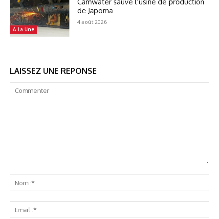
Camwater sauve l’usine de production
de Japoma
4 août 2026
A La Une
LAISSEZ UNE REPONSE
Commenter
No
:*
Ema
:*