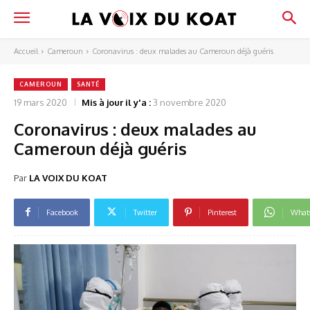
Accueil
Cameroun
Coronavirus : deux malades au Cameroun déjà guéris
CAMEROUN
SANTÉ
19 mars 2020
Mis à jour il y'a :
3 novembre 2020
Coronavirus : deux malades au
Cameroun déjà guéris
Par
LA VOIX DU KOAT
Facebook
Twitter
Pinterest
What