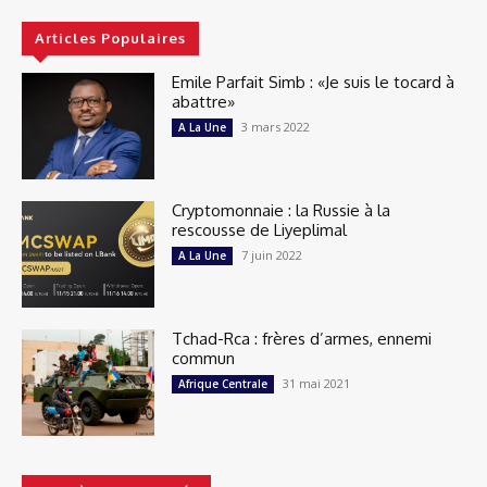
Articles Populaires
Emile Parfait Simb : «Je suis le tocard à
abattre»
3 mars 2022
A La Une
Cryptomonnaie : la Russie à la
rescousse de Liyeplimal
7 juin 2022
A La Une
Tchad-Rca : frères d’armes, ennemi
commun
31 mai 2021
Afrique Centrale