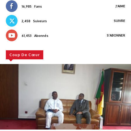
J'AIME
16,985
Fans
SUIVRE
2,458
Suiveurs
S'ABONNER
61,453
Abonnés
Coup De Cœur