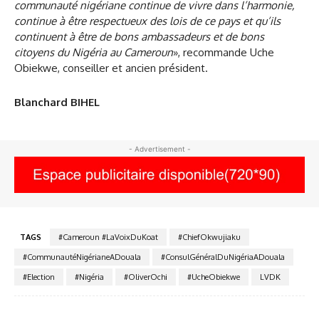
communauté nigériane continue de vivre dans l’harmonie,
continue à être respectueux des lois de ce pays et qu’ils
continuent à être de bons ambassadeurs et de bons
citoyens du Nigéria au Cameroun
», recommande Uche
Obiekwe, conseiller et ancien président.
Blanchard BIHEL
- Advertisement -
TAGS
#Cameroun #LaVoixDuKoat
#ChiefOkwujiaku
#CommunautéNigérianeADouala
#ConsulGénéralDuNigériaADouala
#Election
#Nigéria
#OliverOchi
#UcheObiekwe
LVDK