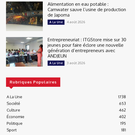
Alimentation en eau potable :
Camwater sauve l’usine de production
de Japoma
4 août 2026
A La Une
Entrepreneuriat : ITGStore mise sur 30
jeunes pour faire éclore une nouvelle
génération d’entrepreneurs avec
ANDJEUN
3 août 2026
A La Une
Rubriques Populaires
A La Une
1738
Société
653
Culture
462
Économie
402
Politique
195
Sport
181