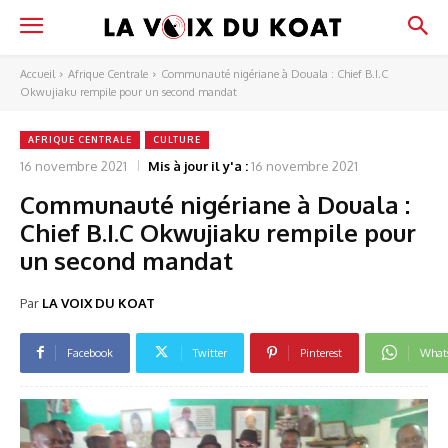
Accueil
Afrique Centrale
Communauté nigériane à Douala : Chief B.I.C
Okwujiaku rempile pour un second mandat
AFRIQUE CENTRALE
CULTURE
16 novembre 2021
Mis à jour il y'a :
16 novembre 2021
Communauté nigériane à Douala :
Chief B.I.C Okwujiaku rempile pour
un second mandat
Par
LA VOIX DU KOAT
Facebook
Twitter
Pinterest
What