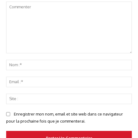
Commenter
No
:*
Ema
:*
Sit
:
Enregistrer mon nom, email et site web dans ce navigateur
pour la prochaine fois que je commenterai.