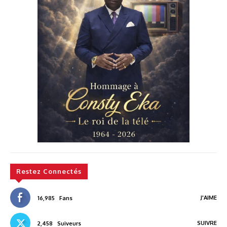
Restez Connectés
J'AIME
16,985
Fans
SUIVRE
2,458
Suiveurs