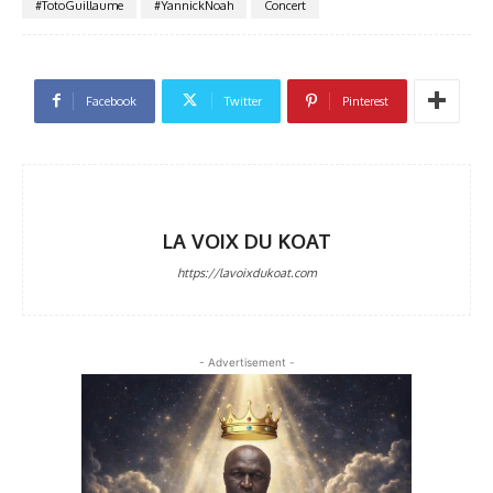
#TotoGuillaume
#YannickNoah
Concert
Facebook
Twitter
Pinterest
LA VOIX DU KOAT
https://lavoixdukoat.com
- Advertisement -