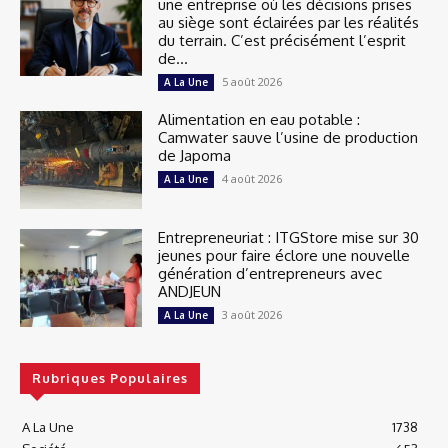
une entreprise où les décisions prises
au siège sont éclairées par les réalités
du terrain. C’est précisément l’esprit
de...
5 août 2026
A La Une
Alimentation en eau potable :
Camwater sauve l’usine de production
de Japoma
4 août 2026
A La Une
Entrepreneuriat : ITGStore mise sur 30
jeunes pour faire éclore une nouvelle
génération d’entrepreneurs avec
ANDJEUN
3 août 2026
A La Une
Rubriques Populaires
A La Une
1738