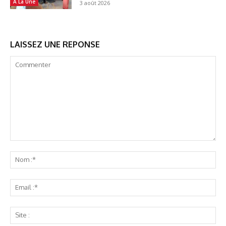
A La Une
3 août 2026
LAISSEZ UNE REPONSE
Commenter
No
:*
Ema
:*
Sit
: