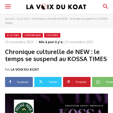
Accueil
A La Une
Chronique culturelle de NEW : le temps se suspend au KOSSA
TIMES
A LA UNE
CHRONIQUE
CULTURE
25 novembre 2023
Mis à jour il y'a :
25 novembre 2023
Chronique culturelle de NEW : le
temps se suspend au KOSSA TIMES
Par
LA VOIX DU KOAT
Facebook
Twitter
Pinterest
What