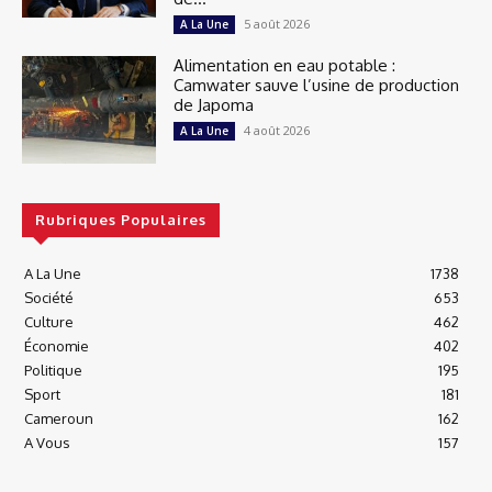
5 août 2026
A La Une
Alimentation en eau potable :
Camwater sauve l’usine de production
de Japoma
4 août 2026
A La Une
Rubriques Populaires
A La Une
1738
Société
653
Culture
462
Économie
402
Politique
195
Sport
181
Cameroun
162
A Vous
157