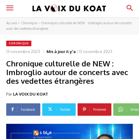
Accueil
Chronique
Chronique culturelle de NEW : Imbroglio autour de concerts
avec des vedettes étrangères
CHRONIQUE
13 novembre 2023
Mis à jour il y'a :
13 novembre 2023
Chronique culturelle de NEW :
Imbroglio autour de concerts avec
des vedettes étrangères
Par
LA VOIX DU KOAT
Facebook
Twitter
Pinterest
What