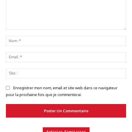
Commenter
No
:*
Ema
:*
Sit
:
Enregistrer mon nom, email et site web dans ce navigateur
pour la prochaine fois que je commenterai.
Articles Similaires