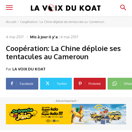
Accueil
Coopération: La Chine déploie ses tentacules au Cameroun
4 mai 2017
Mis à jour il y'a :
4 mai 2017
Coopération: La Chine déploie ses
tentacules au Cameroun
Par
LA VOIX DU KOAT
Facebook
Twitter
Pinterest
What
- Advertisement -