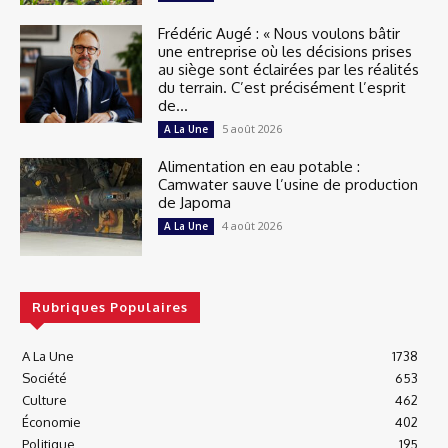
Frédéric Augé : « Nous voulons bâtir
une entreprise où les décisions prises
au siège sont éclairées par les réalités
du terrain. C’est précisément l’esprit
de...
5 août 2026
A La Une
Alimentation en eau potable :
Camwater sauve l’usine de production
de Japoma
4 août 2026
A La Une
Rubriques Populaires
A La Une
1738
Société
653
Culture
462
Économie
402
Politique
195