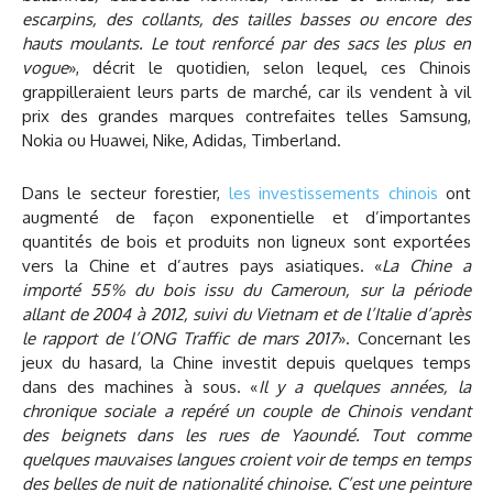
escarpins, des collants, des tailles basses ou encore des
hauts moulants. Le tout renforcé par des sacs les plus en
vogue
», décrit le quotidien, selon lequel, ces Chinois
grappilleraient leurs parts de marché, car ils vendent à vil
prix des grandes marques contrefaites telles Samsung,
Nokia ou Huawei, Nike, Adidas, Timberland.
Dans le secteur forestier,
les investissements chinois
ont
augmenté de façon exponentielle et d’importantes
quantités de bois et produits non ligneux sont exportées
vers la Chine et d’autres pays asiatiques. «
La Chine a
importé 55% du bois issu du Cameroun, sur la période
allant de 2004 à 2012, suivi du Vietnam et de l’Italie d’après
le rapport de l’ONG Traffic de mars 2017
». Concernant les
jeux du hasard, la Chine investit depuis quelques temps
dans des machines à sous. «
Il y a quelques années, la
chronique sociale a repéré un couple de Chinois vendant
des beignets dans les rues de Yaoundé. Tout comme
quelques mauvaises langues croient voir de temps en temps
des belles de nuit de nationalité chinoise. C’est une peinture