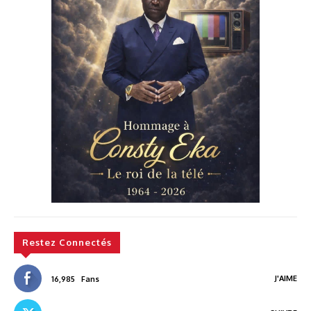
Restez Connectés
J'AIME
16,985
Fans