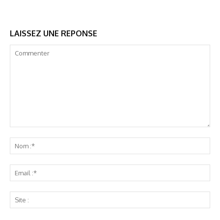
LAISSEZ UNE REPONSE
Commenter
No
:*
Ema
:*
Sit
: