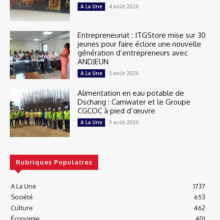
4 août 2026
A La Une
Entrepreneuriat : ITGStore mise sur 30
jeunes pour faire éclore une nouvelle
génération d’entrepreneurs avec
ANDJEUN
3 août 2026
A La Une
Alimentation en eau potable de
Dschang : Camwater et le Groupe
CGCOC à pied d’œuvre
3 août 2026
A La Une
Rubriques Populaires
A La Une
1737
Société
653
Culture
462
Économie
401