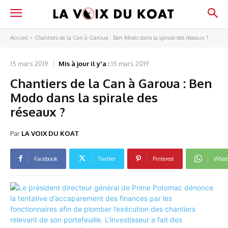
Accueil
Chantiers de la Can à Garoua : Ben Modo dans la spirale des réseaux ?
15 mars 2019
Mis à jour il y'a :
15 mars 2019
Chantiers de la Can à Garoua : Ben
Modo dans la spirale des
réseaux ?
Par
LA VOIX DU KOAT
Facebook
Twitter
Pinterest
What