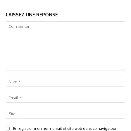
LAISSEZ UNE REPONSE
Commenter
No
:*
Ema
:*
Sit
:
Enregistrer mon nom, email et site web dans ce navigateur