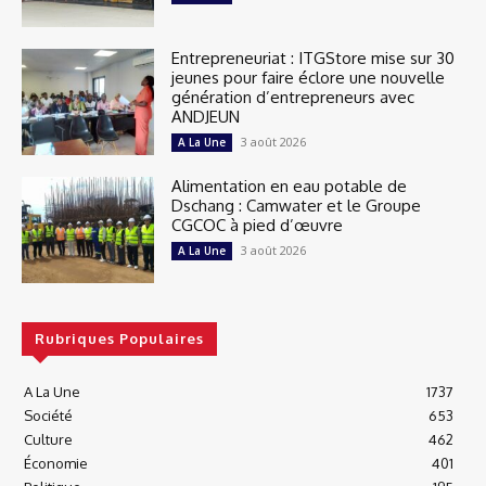
Entrepreneuriat : ITGStore mise sur 30
jeunes pour faire éclore une nouvelle
génération d’entrepreneurs avec
ANDJEUN
3 août 2026
A La Une
Alimentation en eau potable de
Dschang : Camwater et le Groupe
CGCOC à pied d’œuvre
3 août 2026
A La Une
Rubriques Populaires
A La Une
1737
Société
653
Culture
462
Économie
401