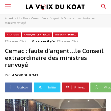
Accueil
A La Une
Cemac : faute d’argent…le Conseil extraordinaire des
ministres renvoyé
A LA UNE
AFRIQUE CENTRALE
INTERNATIONAL
19 février 2022
Mis à jour il y'a :
19 février 2022
Cemac : faute d’argent…le Conseil
extraordinaire des ministres
renvoyé
Par
LA VOIX DU KOAT
Facebook
Twitter
Pinterest
What