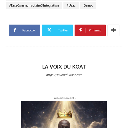
#TaxeCommunautaireDIntégration
#Ueac
Cemac
Facebook
Twitter
Pinterest
LA VOIX DU KOAT
https://lavoixdukoat.com
- Advertisement -