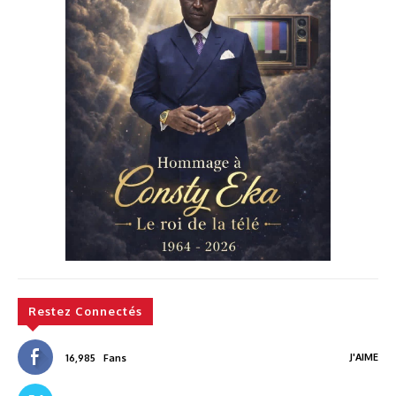
Restez Connectés
J'AIME
16,985
Fans