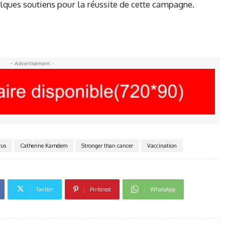
lques soutiens pour la réussite de cette campagne.
- Advertisement -
rus
Catherine Kamdem
Stronger than cancer
Vaccination
Twitter
Pinterest
WhatsApp