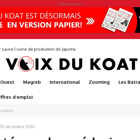
- Advertisement -
0 jeunes pour faire éclore une nouvelle génération d’entrepreneurs avec
l’Ouest
Magreb
International
Zooming
Les Batr
ffres d’emploi
ccination
30 décembre 2020