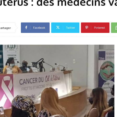
’utérus : des médecins 
Facebook
Twitter
Pinterest
artager