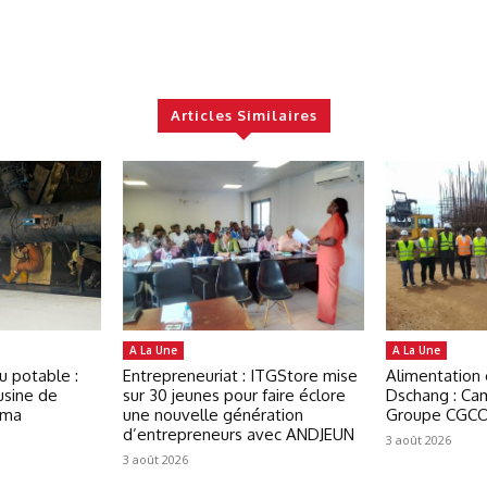
Articles Similaires
A La Une
A La Une
u potable :
Entrepreneuriat : ITGStore mise
Alimentation
usine de
sur 30 jeunes pour faire éclore
Dschang : Ca
oma
une nouvelle génération
Groupe CGCO
d’entrepreneurs avec ANDJEUN
3 août 2026
3 août 2026