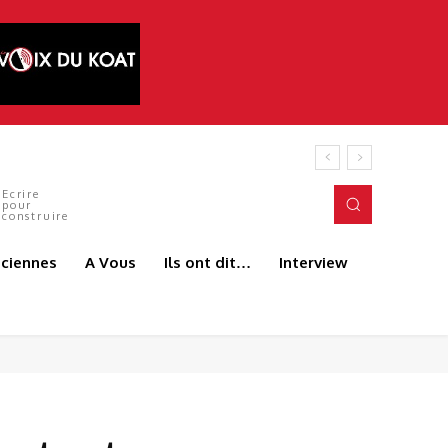
 ANDJEUN
Ecrire
pour
construire
aciennes
A Vous
Ils ont dit…
Interview