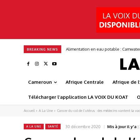
Entrepreneuriat : ITGStore mise sur 3
BREAKING NEWS
Cameroun
Afrique Centrale
Afrique de 
Télécharger l’application LA VOIX DU KOAT
O
Accueil
A La Une
Cancer du col de l’utérus : des médecins vantent la va
30 décembre 2020
Mis à jour il y'a :
A LA UNE
SANTÉ