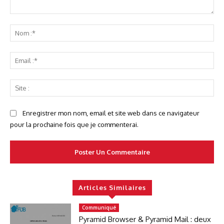
Commenter
No
:*
Ema
:*
Sit
:
Enregistrer mon nom, email et site web dans ce navigateur
pour la prochaine fois que je commenterai.
Articles Similaires
Communiqué
Pyramid Browser & Pyramid Mail : deux