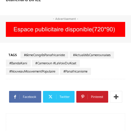
- Advertisement -
TAGS
#6èmeCongrèsPanafricaniste
#ActualitésCamerounaises
#BandaKani
#Cameroun #LaVoixDuKoat
#NouveauMouvementPopulaire
#Panafricanisme
Facebook
Twitter
Pinterest