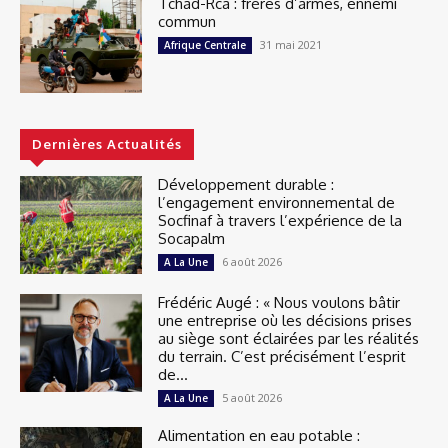
Tchad-Rca : frères d’armes, ennemi
commun
31 mai 2021
Afrique Centrale
Dernières Actualités
Développement durable :
l’engagement environnemental de
Socfinaf à travers l’expérience de la
Socapalm
6 août 2026
A La Une
Frédéric Augé : « Nous voulons bâtir
une entreprise où les décisions prises
au siège sont éclairées par les réalités
du terrain. C’est précisément l’esprit
de...
5 août 2026
A La Une
Alimentation en eau potable :