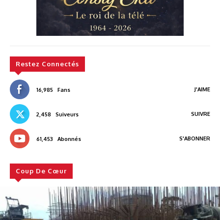
Restez Connectés
J'AIME
16,985
Fans
SUIVRE
2,458
Suiveurs
S'ABONNER
61,453
Abonnés
Coup De Cœur