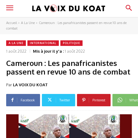
Accueil
A La Une
Cameroun : Les panafricanistes passent en revue 10 ans de
combat
A LA UNE
INTERNATIONAL
POLITIQUE
1 août 2022
Mis à jour il y'a :
1 août 2022
Cameroun : Les panafricanistes
passent en revue 10 ans de combat
Par
LA VOIX DU KOAT
Facebook
Twitter
Pinterest
What