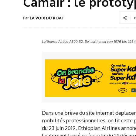
Camair : le prototy
Par
LA VOIX DU KOAT
P
Lufthansa Airbus A300 B2. Bei Lufthansa von 1976 bis 1984 i
Dans une brève du site internet deplace
mobilités professionnelles, on lit cette
du 23 juin 2019, Ethiopian Airlines ann
finalement lancé qu’à partir du 14 décem