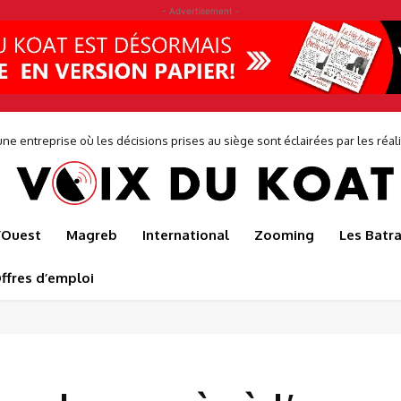
- Advertisement -
r sauve l’usine de production de Japoma
l’Ouest
Magreb
International
Zooming
Les Batr
ffres d’emploi