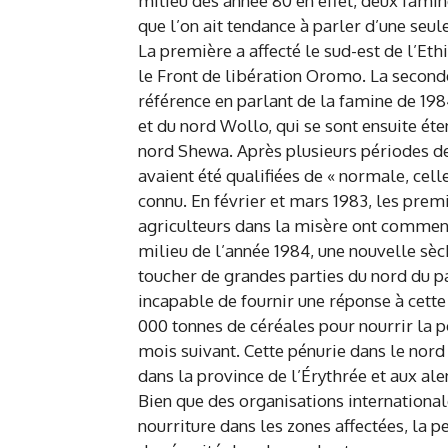
milieu des année 80 en effet, deux famin
que l’on ait tendance à parler d’une seu
La première a affecté le sud-est de l’Eth
le Front de libération Oromo. La seconde
référence en parlant de la famine de 198
et du nord Wollo, qui se sont ensuite ét
nord Shewa. Après plusieurs périodes de 
avaient été qualifiées de « normale, celle
connu. En février et mars 1983, les prem
agriculteurs dans la misère ont commenc
milieu de l’année 1984, une nouvelle s
toucher de grandes parties du nord du pa
incapable de fournir une réponse à cette
000 tonnes de céréales pour nourrir la po
mois suivant. Cette pénurie dans le nord
dans la province de l’Érythrée et aux a
Bien que des organisations internationale
nourriture dans les zones affectées, la 