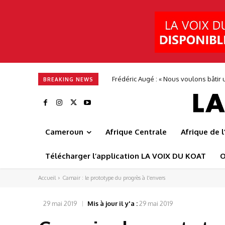
Alimentation en eau potable : Camwate
BREAKING NEWS
Cameroun
Afrique Centrale
Afrique de 
Télécharger l’application LA VOIX DU KOAT
O
Accueil
Camair : le prototype du progrès à l'envers
29 mai 2019
Mis à jour il y'a :
29 mai 2019