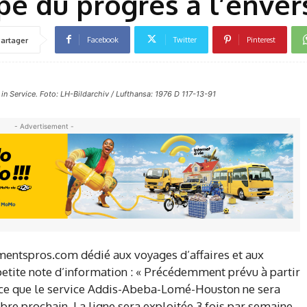
pe du progrès à l’enver
Facebook
Twitter
Pinterest
artager
n Service. Foto: LH-Bildarchiv / Lufthansa: 1976 D 117-13-91
- Advertisement -
mentspros.com dédié aux voyages d’affaires et aux
 petite note d’information : « Précédemment prévu à partir
once que le service Addis-Abeba-Lomé-Houston ne sera
bre prochain. La ligne sera exploitée 3 fois par semaine