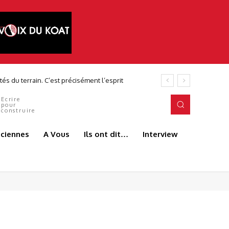
Ecrire
pour
construire
aciennes
A Vous
Ils ont dit…
Interview