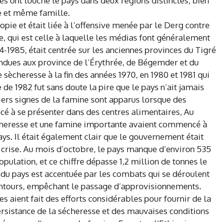
es ont touché le pays dans deux régions distinctes, bien
le et même famille.
iopie et était liée à l’offensive menée par le Derg contre
, qui est celle à laquelle les médias font généralement
4-1985, était centrée sur les anciennes provinces du Tigré
endues aux province de l’Érythrée, de Bégemder et du
sècheresse à la fin des années 1970, en 1980 et 1981 qui
 de 1982 fut sans doute la pire que le pays n’ait jamais
iers signes de la famine sont apparus lorsque des
é à se présenter dans des centres alimentaires, Au
ècheresse et une famine importante avaient commencé à
ys. Il était également clair que le gouvernement était
 crise. Au mois d’octobre, le pays manque d’environ 535
pulation, et ce chiffre dépasse 1,2 million de tonnes le
 du pays est accentuée par les combats qui se déroulent
lentours, empêchant le passage d’approvisionnements.
s aient fait des efforts considérables pour fournir de la
persistance de la sécheresse et des mauvaises conditions