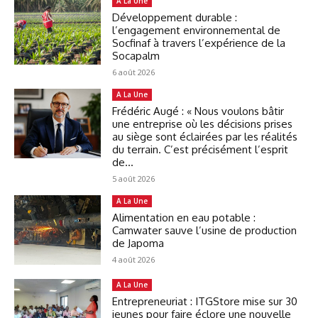
A La Une
Développement durable :
l’engagement environnemental de
Socfinaf à travers l’expérience de la
Socapalm
6 août 2026
A La Une
Frédéric Augé : « Nous voulons bâtir
une entreprise où les décisions prises
au siège sont éclairées par les réalités
du terrain. C’est précisément l’esprit
de...
5 août 2026
A La Une
Alimentation en eau potable :
Camwater sauve l’usine de production
de Japoma
4 août 2026
A La Une
Entrepreneuriat : ITGStore mise sur 30
jeunes pour faire éclore une nouvelle