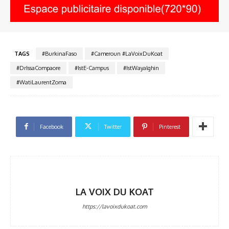
TAGS
#BurkinaFaso
#Cameroun #LaVoixDuKoat
#DrIssaCompaore
#IstE-Campus
#IstWayalghin
#WatiLaurentZoma
Facebook
Twitter
Pinterest
LA VOIX DU KOAT
https://lavoixdukoat.com