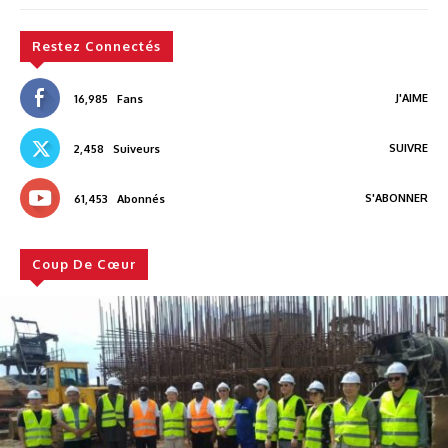
Restez Connectés
J'AIME
16,985
Fans
SUIVRE
2,458
Suiveurs
S'ABONNER
61,453
Abonnés
Coup De Cœur