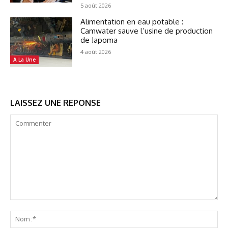
5 août 2026
Alimentation en eau potable :
Camwater sauve l’usine de production
de Japoma
4 août 2026
A La Une
LAISSEZ UNE REPONSE
Commenter
No
:*