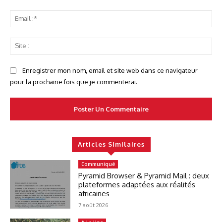
Ema
:*
Sit
:
Enregistrer mon nom, email et site web dans ce navigateur
pour la prochaine fois que je commenterai.
Articles Similaires
Communiqué
Pyramid Browser & Pyramid Mail : deux
plateformes adaptées aux réalités
africaines
7 août 2026