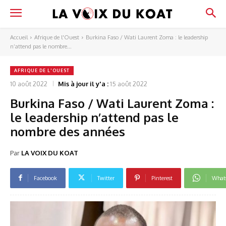
Accueil
Afrique de l'Ouest
Burkina Faso / Wati Laurent Zoma : le leadership
n’attend pas le nombre...
AFRIQUE DE L'OUEST
10 août 2022
Mis à jour il y'a :
15 août 2022
Burkina Faso / Wati Laurent Zoma :
le leadership n’attend pas le
nombre des années
Par
LA VOIX DU KOAT
Facebook
Twitter
Pinterest
What