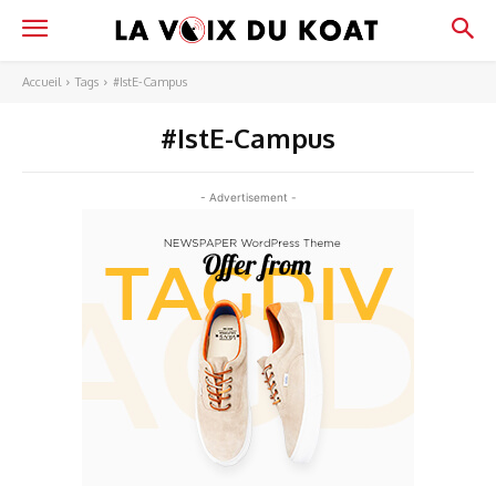
Accueil
Tags
#IstE-Campus
#IstE-Campus
- Advertisement -