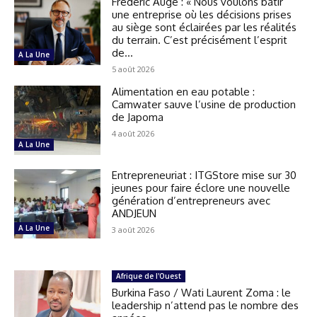
Frédéric Augé : « Nous voulons bâtir
une entreprise où les décisions prises
au siège sont éclairées par les réalités
du terrain. C’est précisément l’esprit
de...
A La Une
5 août 2026
Alimentation en eau potable :
Camwater sauve l’usine de production
de Japoma
4 août 2026
A La Une
Entrepreneuriat : ITGStore mise sur 30
jeunes pour faire éclore une nouvelle
génération d’entrepreneurs avec
ANDJEUN
A La Une
3 août 2026
Afrique de l'Ouest
Burkina Faso / Wati Laurent Zoma : le
leadership n’attend pas le nombre des