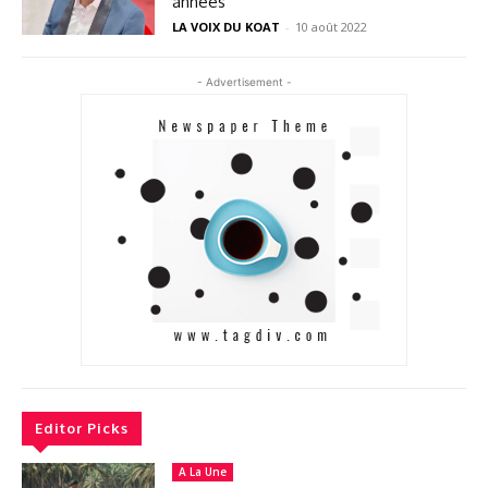
années
LA VOIX DU KOAT
-
10 août 2022
- Advertisement -
Editor Picks
A La Une