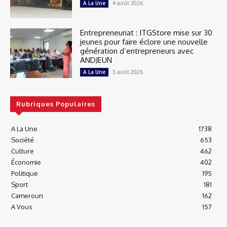
4 août 2026
A La Une
Entrepreneuriat : ITGStore mise sur 30
jeunes pour faire éclore une nouvelle
génération d’entrepreneurs avec
ANDJEUN
3 août 2026
A La Une
Rubriques Populaires
A La Une
1738
Société
653
Culture
462
Économie
402
Politique
195
Sport
181
Cameroun
162
A Vous
157