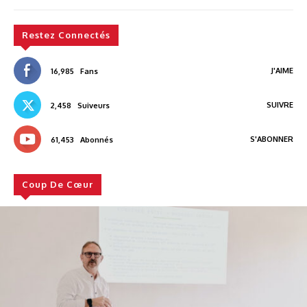
Restez Connectés
J'AIME
16,985
Fans
SUIVRE
2,458
Suiveurs
S'ABONNER
61,453
Abonnés
Coup De Cœur