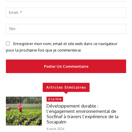
:*
Ema
:*
Sit
:
Enregistrer mon nom, email et site web dans ce navigateur
pour la prochaine fois que je commenterai.
Articles Similaires
A La Une
Développement durable :
l’engagement environnemental de
Socfinaf à travers l’expérience de la
Socapalm
6 août 2026