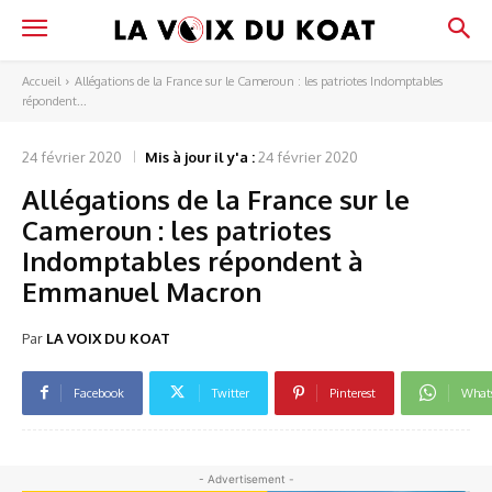
Accueil
Allégations de la France sur le Cameroun : les patriotes Indomptables
répondent...
24 février 2020
Mis à jour il y'a :
24 février 2020
Allégations de la France sur le
Cameroun : les patriotes
Indomptables répondent à
Emmanuel Macron
Par
LA VOIX DU KOAT
Facebook
Twitter
Pinterest
What
- Advertisement -