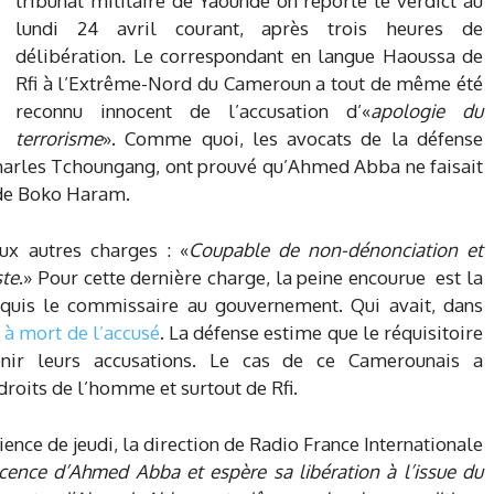
tribunal militaire de Yaoundé on reporté le verdict au
lundi 24 avril courant, après trois heures de
délibération. Le correspondant en langue Haoussa de
Rfi à l’Extrême-Nord du Cameroun a tout de même été
reconnu innocent de l’accusation d’«
apologie du
terrorisme
». Comme quoi, les avocats de la défense
harles Tchoungang, ont prouvé qu’Ahmed Abba ne faisait
 de Boko Haram.
ux autres charges : «
C
oupable de non-dénonciation et
ste
.» Pour cette dernière charge, la peine encourue est la
requis le commissaire au gouvernement. Qui avait, dans
 à mort de l’accusé
. La défense estime que le réquisitoire
enir leurs accusations. Le cas de ce Camerounais a
droits de l’homme et surtout de Rfi.
nce de jeudi, la direction de Radio France Internationale
cence d’Ahmed Abba et espère sa libération à l’issue du