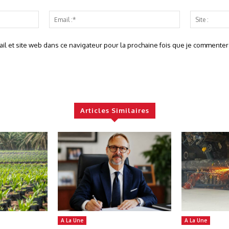
Nom
Email
:*
:*
l et site web dans ce navigateur pour la prochaine fois que je commentera
Articles Similaires
A La Une
A La Une