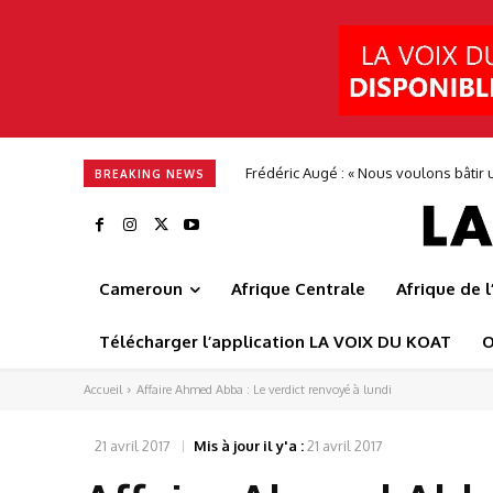
Frédéric Augé : « Nous voulons bâtir u
BREAKING NEWS
Cameroun
Afrique Centrale
Afrique de 
Télécharger l’application LA VOIX DU KOAT
O
Accueil
Affaire Ahmed Abba : Le verdict renvoyé à lundi
21 avril 2017
Mis à jour il y'a :
21 avril 2017