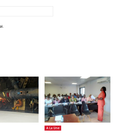
Site
:
i.
A La Une