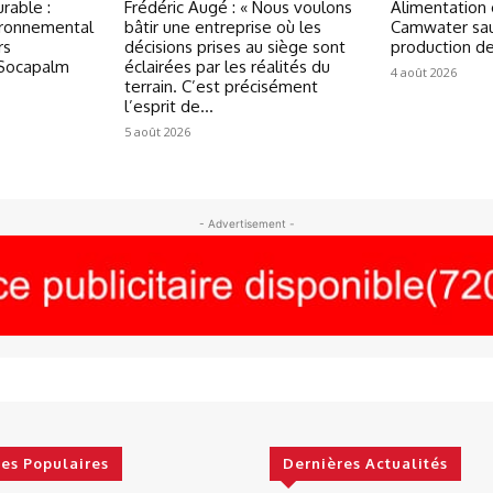
rable :
Frédéric Augé : « Nous voulons
Alimentation 
ironnemental
bâtir une entreprise où les
Camwater sau
rs
décisions prises au siège sont
production d
 Socapalm
éclairées par les réalités du
4 août 2026
terrain. C’est précisément
l’esprit de...
5 août 2026
- Advertisement -
les Populaires
Dernières Actualités