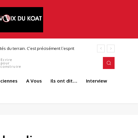
és du terrain. C’est précisément l’esprit
Ecrire
pour
construire
aciennes
A Vous
Ils ont dit…
Interview