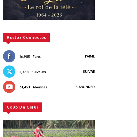
Restez Connectés
J'AIME
16,985
Fans
SUIVRE
2,458
Suiveurs
S'ABONNER
61,453
Abonnés
Coup De Cœur