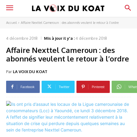
Accueil
Affaire Nexttel Cameroun : des abonnés veulent le retour à l’ordre
4 décembre 2018
Mis à jour il y'a :
4 décembre 2018
Affaire Nexttel Cameroun : des
abonnés veulent le retour à l’ordre
Par
LA VOIX DU KOAT
Facebook
Twitter
Pinterest
What