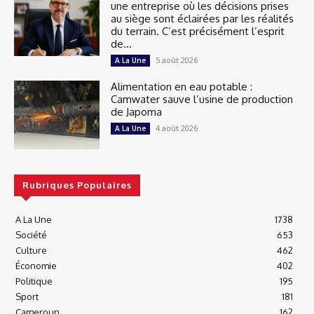
une entreprise où les décisions prises
au siège sont éclairées par les réalités
du terrain. C’est précisément l’esprit
de...
5 août 2026
A La Une
Alimentation en eau potable :
Camwater sauve l’usine de production
de Japoma
4 août 2026
A La Une
Rubriques Populaires
A La Une
1738
Société
653
Culture
462
Économie
402
Politique
195
Sport
181
Cameroun
162