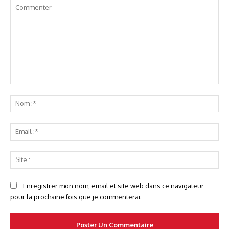
Commenter
No
:*
Ema
:*
Sit
:
Enregistrer mon nom, email et site web dans ce navigateur
pour la prochaine fois que je commenterai.