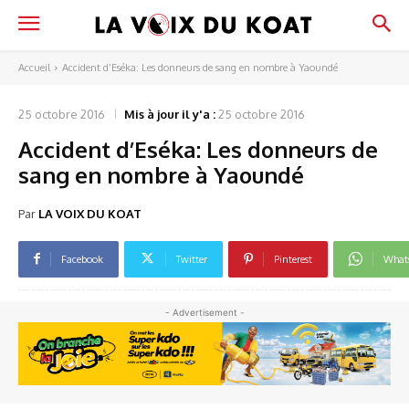
Accueil
Accident d’Eséka: Les donneurs de sang en nombre à Yaoundé
25 octobre 2016
Mis à jour il y'a :
25 octobre 2016
Accident d’Eséka: Les donneurs de
sang en nombre à Yaoundé
Par
LA VOIX DU KOAT
Facebook
Twitter
Pinterest
What
- Advertisement -