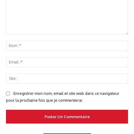
Commenter
No
:*
Ema
:*
Sit
:
Enregistrer mon nom, email et site web dans ce navigateur
pour la prochaine fois que je commenterai.