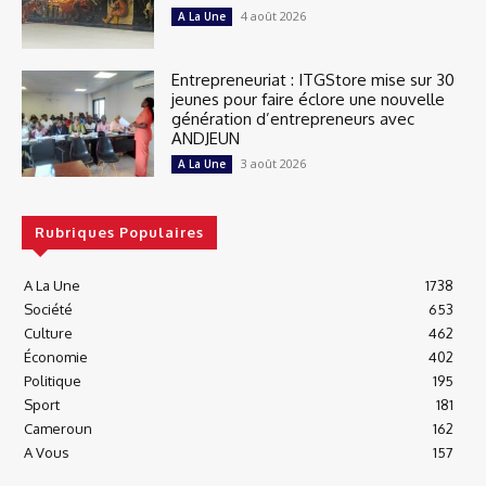
4 août 2026
A La Une
Entrepreneuriat : ITGStore mise sur 30
jeunes pour faire éclore une nouvelle
génération d’entrepreneurs avec
ANDJEUN
3 août 2026
A La Une
Rubriques Populaires
A La Une
1738
Société
653
Culture
462
Économie
402
Politique
195
Sport
181
Cameroun
162
A Vous
157